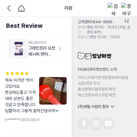
리뷰
고객센터
1644-3955
Best Review
운영시
평일 10:00 - 16:00 (주말, 공
간
휴일 휴무)
점심시간
평일 12:00 - 13:00
베스트브리드
그레인프리 오션
레시피 연어
1.8kg
FAQ
B2B마켓
브랜드 소개
서비스이용약관
개인정보처리방침
계속 이거만 먹이
입점/제휴 문의
고있어요 

통신판매사업자정보 확인
변상태도좋고 가격
에스크로서비스가입 확인
대비 성분도 좋은
것같고 만족합니다 
(주)에필 사업자 정보
입짧아서 그렇게 잘먹진않아여ㅠ
h*******
|
2023.09.11