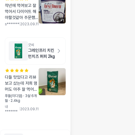
작년에 먹여보고 잘
먹어서 다이어트 해
야할것같아 주문했어
+
1
요 다이어트 사료인
s*******
|
2023.09.11
데도 기호성이 너무
좋아요! 뜯자마자 허
겁지겁😆
굿씨
그레인프리 치킨
먼치즈 퍼피 2kg
다들 맛있다고 리뷰
보고 샀는데 저희 멈
머도 아주 잘 먹어요
ㅎㅎ 알이 좀 커보여
푸들(미디엄) · 3살 6개
월 · 2.4kg
서 맨 처음 급여할 땐
내
잘 못먹다가 익숙해
|
2023.09.11
*******
지니 잘 먹네요! 두번
째 주문 드갑니다~!