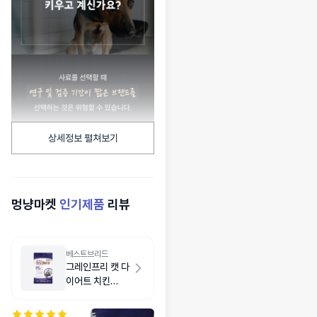
상세정보 펼쳐보기
멍냥마켓
인기제품
리뷰
베스트브리드
그레인프리 캣 다
이어트 치킨
1.8kg