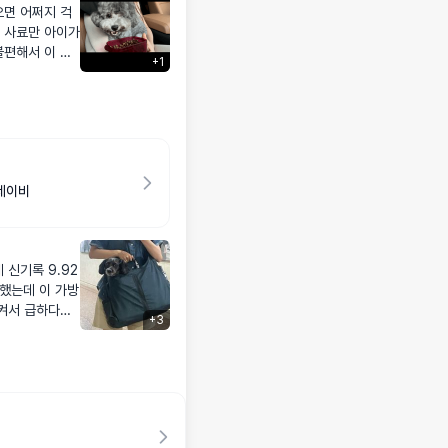
으면 어쩌지 걱
트 사료만 아이가
불편해서 이 참
+
1
원정도면 적당한
딱 적당해요 코
새나용
 네이비
 신기록 9.92
매했는데 이 가방
+
3
아지도 편안해해
없었어요,, 블
다 필요없고 넘