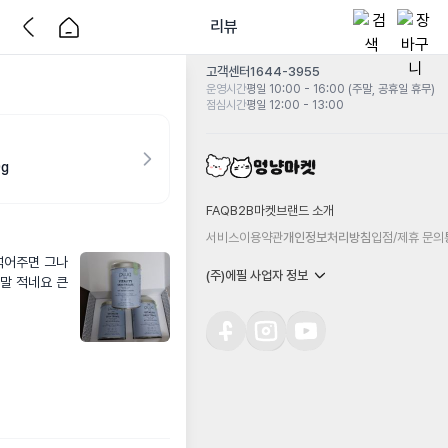
리뷰
고객센터
1644-3955
운영시간
평일 10:00 - 16:00 (주말, 공휴일 휴무)
점심시간
평일 12:00 - 13:00
g
FAQ
B2B마켓
브랜드 소개
서비스이용약관
개인정보처리방침
입점/제휴 문의
섞어주면 그나
(주)에필 사업자 정보
말 적네요 큰