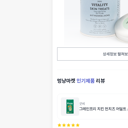
상세정보 펼쳐보
멍냥마켓
인기제품
리뷰
굿씨
그레인프리 치킨 먼치즈 어덜트 