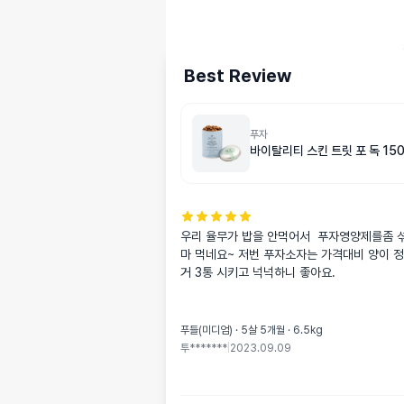
Best Review
푸자
바이탈리티 스킨 트릿 포 독 150
우리 율무가 밥을 안먹어서  푸자영양제를좀 
마 먹네요~ 저번 푸자소자는 가격대비 양이 정
거 3통 시키고 넉넉하니 좋아요.
푸들(미디엄) · 5살 5개월 · 6.5kg
투*******
|
2023.09.09