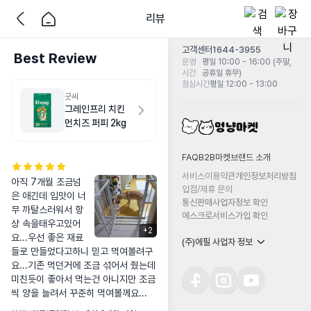
리뷰
고객센터
1644-3955
Best Review
운영
평일 10:00 - 16:00 (주말,
시간
공휴일 휴무)
점심시간
평일 12:00 - 13:00
굿씨
그레인프리 치킨
먼치즈 퍼피 2kg
FAQ
B2B마켓
브랜드 소개
서비스이용약관
개인정보처리방침
아직 7개월 조금넘
입점/제휴 문의
은 애긴데 입맛이 너
통신판매사업자정보 확인
무 까탈스러워서 항
에스크로서비스가입 확인
상 속을태우고있어
+
2
요...우선 좋은 재료
(주)에필 사업자 정보
들로 만들었다고하니 믿고 먹여볼려구
요...기존 먹던거에 조금 섞어서 줬는데 
미친듯이 좋아서 먹는건 아니지만 조금
씩 양을 늘려서 꾸준히 먹여볼께요...