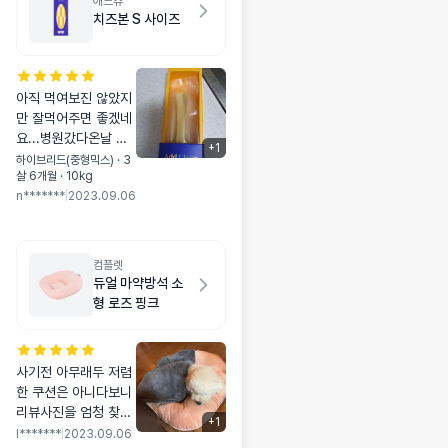
애드츄
치즈본 S 사이즈
아직 먹여보진 않았지
만 잘먹어주면 좋겠네
요...병원갔다온날 줄
+
1
려구요...가격이 좀비
하이브리드(중형믹스) · 3
살 6개월 · 10kg
싸긴하지만 포장도 넘
n*******
|
2023.09.06
이쁘고 깔끔해요...
컴플렛
듀얼 마약방석 소
형 로즈 핑크
사기전 아무래두 저렴
한 쿠션은 아니다보니
리뷰사진을 엄청 찾아
+
1
봤어요 작을까봐 사이
l*******
|
2023.09.06