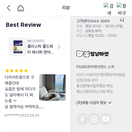
리뷰
고객센터
1644-3955
Best Review
운영
평일 10:00 - 16:00 (주말,
시간
공휴일 휴무)
점심시간
평일 12:00 - 13:00
베스트브리드
홀리스틱 콜드워
터 레시피 연어
5.9kg
FAQ
B2B마켓
브랜드 소개
서비스이용약관
개인정보처리방침
다이어트용으로 구
입점/제휴 문의
매중인데

통신판매사업자정보 확인
요즘은 밤에 자다가
에스크로서비스가입 확인
도 달라해서 더 찌
는중 ㅜ

(주)에필 사업자 정보
넘 잘먹어요 어떡하죠....
b*******
|
2023.09.01