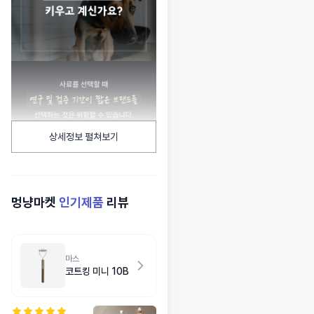
상세정보 펼쳐보기
멍냥마켓
인기제품
리뷰
마스
코트킹 미니 10B