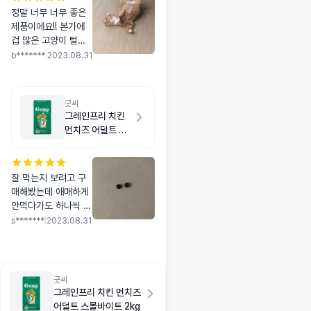
정말 너무 너무 좋은
제품이에요!! 본가에
겁 많은 고양이 털이
갑자기 다 엉켜서 어
b*******
|
2023.08.31
떻게 하지도 못하고
걱정했었어요. 너무
심하게 뭉쳐서 깍는
굿씨
방법 밖에 없었는데,
그레인프리 치킨
(네이버에 검색하다가
먼치즈 어덜트 라
발견하고 구매했고요)
지바이트 2kg
빠르게 보내주셔서 다
행히 다 풀었어요.🙂
잘 먹는지 보려고 구
🙂🙂 바리깡도 시켰
매해봤는데 애매하게
는데 배송이 늦어서
안먹다가도 하나씩 먹
못쓰고 빗으로 풀었어
고..별로 안좋아하는
요. 바리깡 안온게 천
s*******
|
2023.08.31
데 먹긴 먹고 그러네
만다행이었고요 ㅎㅎ
요?!ㅎ 스몰바이트로
2시간 가까이 빗겼는
구매해줄까합니다~
데, 고양이도 그동안
힘들었었는지 참고 잘
굿씨
버텨줬어요! 중간 중
그레인프리 치킨 먼치즈
간 심하게 엉킨건 잘
어덜트 스몰바이트 2kg