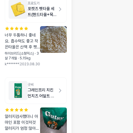
프로도기
포켓즈 펫타올 세
트(핸드타올+목욕
타올) 옐로우
너무 두툼하니 좋네
요. 흡수력도 좋고 작
은타올은 산책 후 펫
티슈로 닦이고 남은
하이브리드(소형믹스) · 3
살 7개월 · 5.15kg
물기 닦아주기 좋아
k*******
|
2023.08.30
요.
굿씨
그레인프리 치킨
먼치즈 어덜트 스
몰바이트 2kg
알러지검사했더니 아
마인 포함 이것저것
알러지가 엄청 많아서