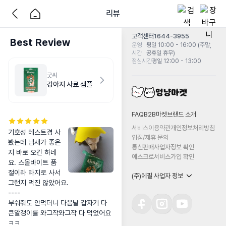
리뷰
고객센터
1644-3955
Best Review
운영
평일 10:00 - 16:00 (주말,
시간
공휴일 휴무)
점심시간
평일 12:00 - 13:00
굿씨
강아지 사료 샘플
FAQ
B2B마켓
브랜드 소개
서비스이용약관
개인정보처리방침
기호성 테스트겸 사
입점/제휴 문의
봤는데 냄새가 좋은
통신판매사업자정보 확인
지 바로 오긴 하네
에스크로서비스가입 확인
요. 스몰바이트 품
절이라 라지로 사서 
(주)에필 사업자 정보
그런지 먹진 않았어요.

----

부숴줘도 안먹더니 다음날 갑자기 다 
큰알갱이를 와그작와그작 다 먹었어요 
ㅋㅋ