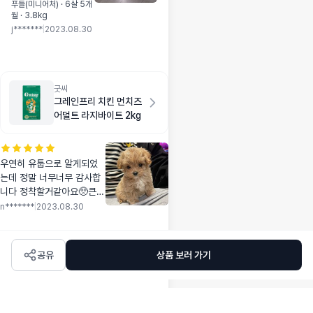
고민하다 골랐어요.
푸들(미니어처) · 6살 5개
월 · 3.8kg
일단 잘먹는거보니 기
j*******
|
2023.08.30
호성은 좋은것같아요.
굿씨
그레인프리 치킨 먼치즈
어덜트 라지바이트 2kg
우연히 유툽으로 알게되었
는데 정말 너무너무 감사합
니다 정착할거같아요🥺큰건
간식용으로 딱이네요 사진
n*******
|
2023.08.30
은 애기 아가때 사진입니다
하핳
공유
상품 보러 가기