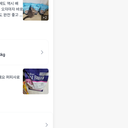
래 오자마자 바로
도 완전 좋고 먼
+
2
어요~ 언제나
kg
해요 퍼피사료