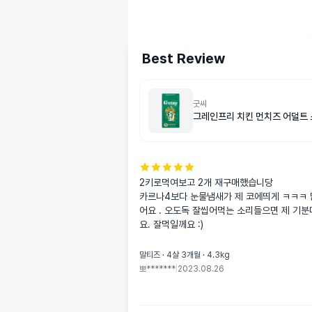
Best Review
굿씨
그레인프리 치킨 먼치즈 어덜트 
2키로먹여보고 2개 재구매했습니당 

카르나4보다 눈물냄새가 제 코에띄게 ㅋㅋㅋ 
어요 . 오도독 잘씹어먹는 소리들으면 제 기
요. 잘먹일께요 :)
말티즈 · 4살 3개월 · 4.3kg
뽀*******
|
2023.08.26