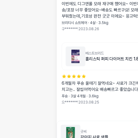
이번에도 디그앤롤 모래 재구매 했어요~ 이번에도 역시 배
송/포장 너무 좋았어요~배송도 빠르구요! 모
부워줬는데,기호성 완전 굿굿 이에요~ 응고력
지도 않나요~그래서 이번에 모래 왕창 구매했
브리티시 쇼트헤어 · 4살 · 3.5kg
디그앤롤 모래 강추합니다~
구*******
|
2023.08.26
베스트브리드
홀리스틱 퍼피 다이어트 치킨 1.8
6개월차 푸숑 울애기 잘먹네요~ 사료가 크긴
치고는.. 잘씹어먹어요 배송빠르고 좋았습니다
푸숑 · 3살 4개월 · 3.6kg
으*******
|
2023.08.25
굿씨
강아지 사료 샘플