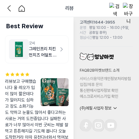
리뷰
고객센터
1644-3955
Best Review
운영
평일 10:00 - 16:00 (주말,
시간
공휴일 휴무)
점심시간
평일 12:00 - 13:00
굿씨
그레인프리 치킨
먼치즈 어덜트 스
몰바이트 2kg
FAQ
B2B마켓
브랜드 소개
서비스이용약관
개인정보처리방침
리뷰보고 구매했습
입점/제휴 문의
니다 울 레오가 입
통신판매사업자정보 확인
이 많이 짧은데다
에스크로서비스가입 확인
가 알러지도 심하
고 장도 소화기능
(주)에필 사업자 정보
도 약하고 눈물도 많아서 좋다고하는 
사료는 거의 도전중입니다 실패한 사
료가 너무 많아서 이번 굿씨는 제발 잘
먹고 튼튼해지길 기도해 봅니다 오늘 
도착한거라 이따 유천다녀와서 먹여보