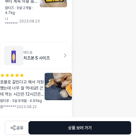
부터 계속 이용 중이
예요^^요번엔 대용량
말티즈 · 9살 2개월 ·
4.7kg
으로 구매했어요~.패
나
드 걱정없이 잊고 지
|
2023.08.23
*******
내도 될거 같아요~
애드츄
치즈본 S 사이즈
호불호 갈린다고 해서 걱정
했는데 너무 잘 먹네요!! 근
데 먹는 시간은 12시간은
커녕 1시간만에 반정도 순
말티푸 · 3살 8개월 · 4.95kg
삭했어요 ㅋㅋㅋㅋ
쫄*******
|
2023.08.22
공유
상품 보러 가기