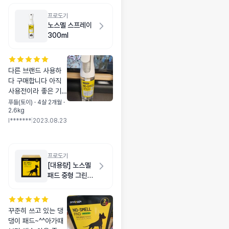
프로도기
노스멜 스프레이
300ml
다른 브랜드 사용하
다 구매합니다 아직
사용전이라 좋은 기
대감으로 사용할께요
푸들(토이) · 4살 2개월 ·
2.6kg
리뷰가 좋은덴 이유
l*******
|
2023.08.23
가 있겠쪙 가격대비
용량도 좋와욤 또 외
형이 안 내용물눈으
로 확인할수 있는게
프로도기
좋은거 같아요
[대용량] 노스멜
패드 중형 그린티
향 200매
꾸준히 쓰고 있는 댕
댕이 패드~^^아가때