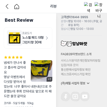
리뷰
고객센터
1644-3955
Best Review
운영시
평일 10:00 - 16:00 (주말, 공
간
휴일 휴무)
점심시간
평일 12:00 - 13:00
프로도기
노스멜 패드 대형
그린티향 30매
FAQ
B2B마켓
브랜드 소개
서비스이용약관
개인정보처리방침
냄새가 안나서 좋
입점/제휴 문의
고 흡수력 갑이네
통신판매사업자정보 확인
요

에스크로서비스가입 확인
멍냥 이벤트에서 
+
1
다섯장 받어서 썼
(주)에필 사업자 정보
었는데  너무 좋아서 내돈내산으로 주
문했는데 후회 안되네요 앞으로 이 패
드만 쓸것 같아요
코카푸 · 5살 5개월 · 10kg