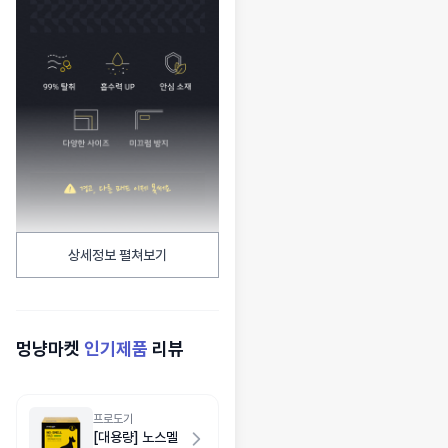
상세정보 펼쳐보기
멍냥마켓
인기제품
리뷰
프로도기
[대용량] 노스멜