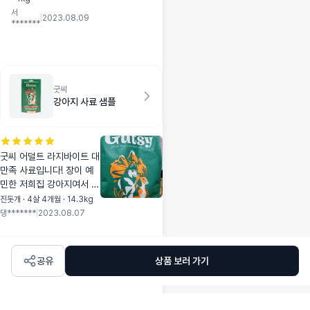
알고 환장하더라구용
드가 더 흡수력이 좋
서
기존에 먹던 로열케
|
2023.08.09
다고 해서 이걸로 바
*******
닌 다이어트 사료보
꿔봤는데 흡수력이
다 좋은듯요
정말 더 좋아요. 강추
입니다. 두께도 두툼
하고 쉬한 부분만 잘
라내고 새 패드를 덧
굿씨
강아지 사료 샘플
대어 짜깁기해서 사
용하는데 자를때 SA
P 가루도 안 떨어지
고 종이 보푸라기도
굿씨 어덜트 라지바이트 대
안 날려서 대 만족입
만족 사료입니다! 장이 예
니다.
민한 저희집 강아지여서 사
료를 이것저것 바꾸고있었
진돗개 · 4살 4개월 · 14.3kg
어요. 사료를 바꿀때마다
댕*******
|
2023.08.07
무른변과 설사와의 전쟁이
었는데 좋은기회에 굿씨를
만나고... 세상에 예쁜똥으
공유
상품 보러 가기
로 바뀌었답니다! 바꾸는과
정에서도 무른변하나없어
서 정말 풍덩 빠지게 될수
밖에 없었던 이사료! 굿씨