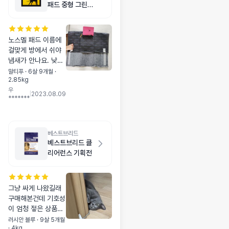
패드 중형 그린티
향 200매
노스멜 패드 이름에
걸맞게 방에서 쉬야
냄새가 안나요. 낮에
는 아침, 저녁 산책을
말티푸 · 6살 9개월 ·
2.85kg
해서 패드 사용에 쉬
우
를 안하고, 밤중에 1
|
2023.08.09
*******
~2번 쉬랑 응아를 하
는데 아침에 일어나
서 그 방을 가보면 냄
새가 안나요. 색도 까
베스트브리드
만색이어서 뒷면을
베스트브리드 클
들쳐보지 않으면 쉬
리어런스 기획전
를 했는지조차 모를
정도네요. 기존에 프
로도기 아로마패드를
그냥 싸게 나왔길래
사용했는데 발도장
구매해본건데 기호성
찍는 일이 10% 이내
이 엄청 젛은 상품인
여서 완전 만족이었
것같아요 간식인줄
러시안 블루 · 9살 5개월
거든요~~ 노스멜 패
· 4kg