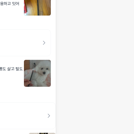
사용하고 잇어
뽕도 살고 털도