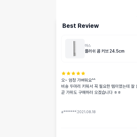
Best Review
마스
플러쉬 콤 커브 24.5cm
오~ 엄청 가벼워요^^

비숑 두마리 키워서 꼭 필요한 템이였는데 잘 
곧 가위도 구매하러 오겠습니다 ㅎㅎ
a*******
|
2021.08.18