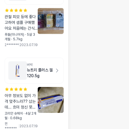
관절 피모 등에 좋다
고하여 샘플 구매했
어요 처음에는 간식
인줄알고 받아먹지만
푸들(미니어처) · 5살 3
개월 · 5.7kg
사료인걸 눈치채면
2*******
|
2023.07.19
안먹는 녀석...
버박
뉴트리 플러스 겔
120.5g
아무 정보도 없이 가
격 맞추느라?? 샀는
데... 흐미 정신 못차
리고 달려들어요. 너
코리안 숏헤어 · 4살 2개
월 · 0.68kg
무너무 좋아해요. 영
편
양보충 이걸로 계속
|
2023.07.19
*******