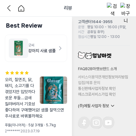
리뷰
고객센터
1644-3955
Best Review
운영
평일 10:00 - 16:00 (주말,
시간
공휴일 휴무)
점심시간
평일 12:00 - 13:00
굿씨
강아지 사료 샘플
FAQ
B2B마켓
브랜드 소개
서비스이용약관
개인정보처리방침
오리, 칠면조, 닭, 
입점/제휴 문의
돼지, 소고기를 다
통신판매사업자정보 확인
겪었지만 입맛까다
에스크로서비스가입 확인
로운 푸들...금새 
질려버려서 기호성 
(주)에필 사업자 정보
좋다하여 구매했어요! 샘플 잘먹으면 
주사료로 바꿔볼까해요
푸들(미니어처) · 5살 3개월 · 5.7kg
2*******
|
2023.07.19