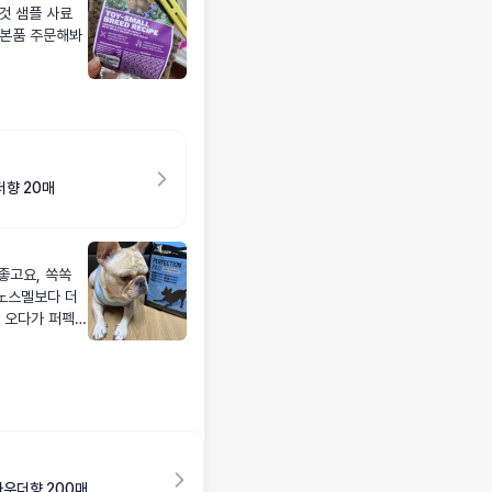
것 샘플 사료
 본품 주문해봐
향 20매
 좋고요, 쏙쏙
 노스멜보다 더
해 오다가 퍼펙션
색도 블랙이라~
 효과 대 만족
니다 웬만해선 안
 스러워요
파우더향 200매