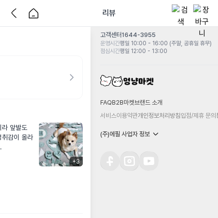
리뷰
고객센터
1644-3955
운영시간
평일 10:00 - 16:00 (주말, 공휴일 휴무)
점심시간
평일 12:00 - 13:00
FAQ
B2B마켓
브랜드 소개
서비스이용약관
개인정보처리방침
입점/제휴 문의
라 앞발도 
(주)에필 사업자 정보
성취감이 올라
.
+
3