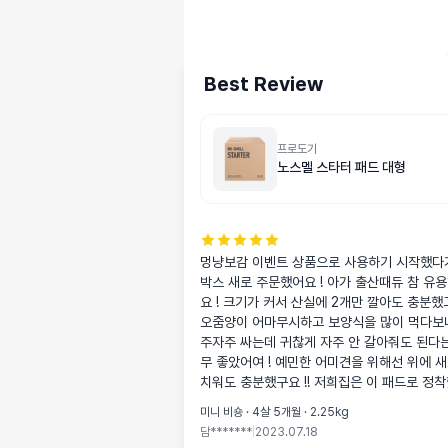
Best Review
프로도기
노스멜 스타터 패드 대형
멍냥보감 이벤트 상품으로 사용하기 시작했다가
박스 새로 주문했어요 ! 아가 출산때듀 참 유
요 ! 크기가 커서 산실에 2개만 깔아도 충분했고
오줌양이 어마무시하고 보양식을 많이 먹다보
주자주 싸는데 귀찮게 자주 안 갈아줘도 된다
무 좋았어여 ! 예민한 어미견을 위해선 위에 새
치워도 충분했구요 !! 저희집은 이 패드로 정
미니 비숑 · 4살 5개월 · 2.25kg
담*******
|
2023.07.18