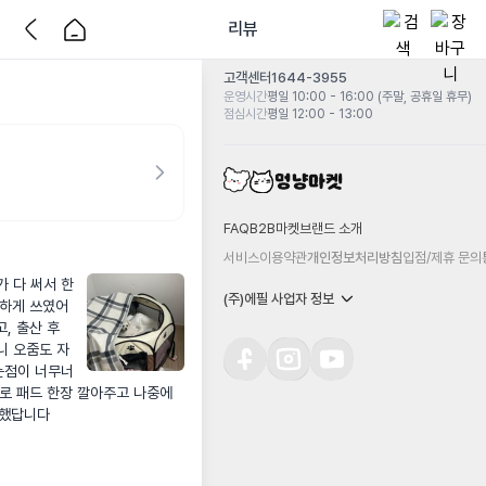
리뷰
고객센터
1644-3955
운영시간
평일 10:00 - 16:00 (주말, 공휴일 휴무)
점심시간
평일 12:00 - 13:00
FAQ
B2B마켓
브랜드 소개
서비스이용약관
개인정보처리방침
입점/제휴 문의
 다 써서 한
(주)에필 사업자 정보
용하게 쓰였어
, 출산 후 
니 오줌도 자
는점이 너무너
로 패드 한장 깔아주고 나중에 
착했답니다