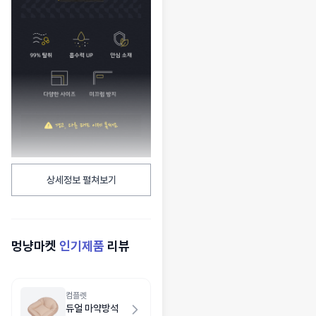
상세정보 펼쳐보기
멍냥마켓
인기제품
리뷰
컴플렛
듀얼 마약방석