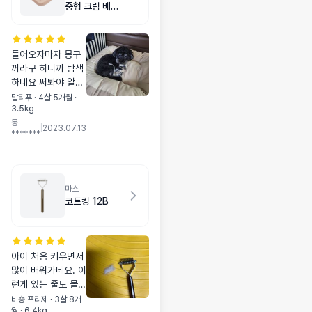
중형 크림 베이
지
들어오자마자 몽구
꺼라구 하니까 탐색
하네요 써봐야 알겠
지만 방석이 엄청 크
말티푸 · 4살 5개월 ·
3.5kg
고 생각보다 더 튼튼
몽
해서 거의 침대 같아
|
2023.07.13
*******
요ㅋㅋ
마스
코트킹 12B
아이 처음 키우면서
많이 배워가네요. 이
런게 있는 줄도 몰랐
어요. 그저 슬리커로
비숑 프리제 · 3살 8개
월 · 6.4kg