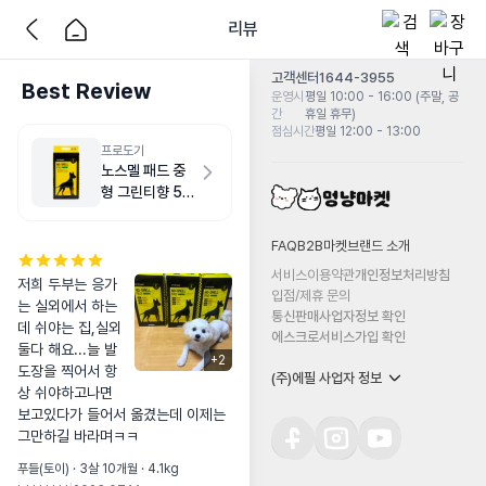
리뷰
고객센터
1644-3955
Best Review
운영시
평일 10:00 - 16:00 (주말, 공
간
휴일 휴무)
점심시간
평일 12:00 - 13:00
프로도기
노스멜 패드 중
형 그린티향 50
매
FAQ
B2B마켓
브랜드 소개
서비스이용약관
개인정보처리방침
저희 두부는 응가
입점/제휴 문의
는 실외에서 하는
통신판매사업자정보 확인
데 쉬야는 집,실외
에스크로서비스가입 확인
둘다 해요...늘 발
+
2
도장을 찍어서 항
(주)에필 사업자 정보
상 쉬야하고나면

보고있다가 들어서 옮겼는데 이제는 
그만하길 바라며ㅋㅋ
푸들(토이) · 3살 10개월 · 4.1kg