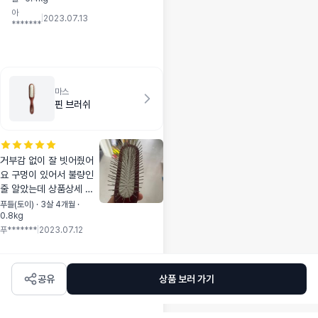
만 잘 빗어주면 되는
아
줄 알았는데... 털 뭉
|
2023.07.13
*******
침 때문에 알아보던
중 인생템을 발견했
어요. 이건 빗이라기
보다는 죽은털 제거
하는 가위라고 보시
마스
면 되요. 칼날이 가
핀 브러쉬
로로 엉겨있는 털들
만 제거해줘서 뭉침
없이 유지 가능하게
해요!! 비숑이나 그
거부감 없이 잘 빗어줬어
외 곱슬털 가진 아이
요 구멍이 있어서 불량인
들은 필수로 한개정
줄 알았는데 상품상세 사
도는 있어야 할 것
진보니 구멍이 있더라고요
푸들(토이) · 3살 4개월 ·
같아요.
0.8kg
ㅎ 그립감도 좋고 가볍고
푸*******
|
2023.07.12
크기가 딱 좋아요
공유
상품 보러 가기