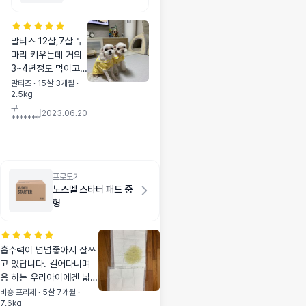
4.54kg
말티즈 12살,7살 두
마리 키우는데 거의
3~4년정도 먹이고
있는 사료예요~ 오리
말티즈 · 15살 3개월 ·
2.5kg
랑 생선 두가지 섞어
구
서 먹여요 입이 너무
|
2023.06.20
*******
짧아서 사료 좋다는
거 안먹여본적 없는
거 같아요. 가끔 질려
할때 화식이랑 섞어
셔 먹이기도 하는데
프로도기
노스멜 스타터 패드 중
대체로 잘 먹는거 같
형
아용 비싼거 아무래
도 성분도 좋다고 하
길래 이거 안먹으면
더 이상 고급사료 먹
흡수력이 넘넘좋아서 잘쓰
일게 없을듯 해요~
고 있답니다. 걸어다니며
응 하는 우리아이에겐 넓게
깔아주는데 대형이랑 중형
비숑 프리제 · 5살 7개월 ·
7.6kg
깔아서 쓰고있어요