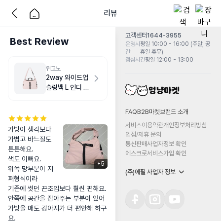
리뷰
고객센터
1644-3955
Best Review
운영시
평일 10:00 - 16:00 (주말, 공
간
휴일 휴무)
점심시간
평일 12:00 - 13:00
위고노
2way 와이드업
슬링백 L 인디 핑
크
FAQ
B2B마켓
브랜드 소개
서비스이용약관
개인정보처리방침
가방이 생각보다 
입점/제휴 문의
가볍고 바느질도 
통신판매사업자정보 확인
튼튼해요. 

에스크로서비스가입 확인
색도 이뻐요.

+
5
위쪽 망부분이 지
(주)에필 사업자 정보
퍼형식이라 

기존에 썻던 끈조임보다 훨씬 편해요. 

안쪽에 공간을 잡아주는 부분이 있어 

가방을 매도 강아지가 더 편안해 하구
요.
