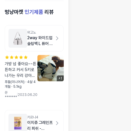
멍냥마켓
인기제품
리뷰
위고노
2way 와이드업
슬링백 L 퓨어 그
레이
가방 넘 좋아요~~튼
튼하고 커서 5키로
나가는 우리 강아지
+
1
가 들어가고도 아주
푸들(미니어처) · 4살 4
개월 · 5.1kg
넉넉합니다~그리고
쑨
바닥이 튼튼해서 쳐
|
2023.06.20
*******
짐이 별로 없네요~~
정말 잘 사용하게 될
거 같아요~~대만족
입니다~~!!♡
카르나4
이지츄 그레인프
리 피쉬 -