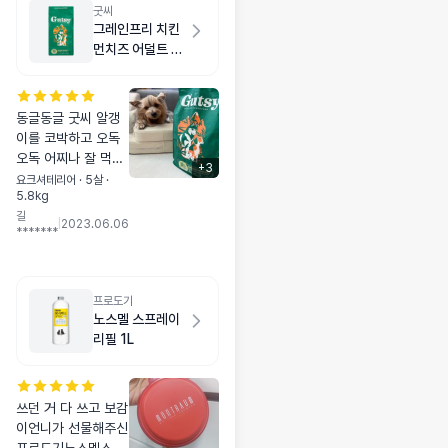
굿씨
그레인프리 치킨
먼치즈 어덜트 스
몰바이트 2kg
동글동글 굿씨 알갱
이를 코박하고 오독
오독 어찌나 잘 먹는
+
3
지! 🤗 밥 잘 먹는 예
요크셔테리어 · 5살 ·
5.8kg
쁜 내새꾸 보기만 해
길
도 흐뭇~ 엄마미소.
|
2023.06.06
*******
☺️ 한달 정도 급여...
💩냄새, 입냄새는 나
는 것 같고 (혼합급여
해서 꼭 굿씨 때문은
프로도기
아닌 것 같고) 응가상
노스멜 스프레이
태는 매우 좋습니다.
리필 1L
🐶👁️ 눈 속에도 털이
나는 개테리우스의
운명으로 눈물자국
쓰던 거 다 쓰고 보감
안 나게 엄청 노력 중
이언니가 선물해주신
인데요 굿씨 먹고 눈