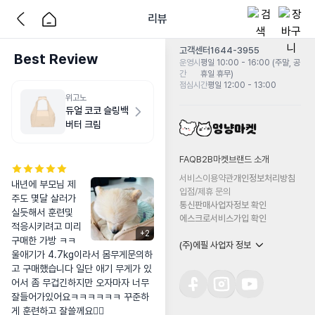
리뷰
고객센터
1644-3955
Best Review
운영시
평일 10:00 - 16:00 (주말, 공
간
휴일 휴무)
점심시간
평일 12:00 - 13:00
위고노
듀얼 코코 슬링백
버터 크림
FAQ
B2B마켓
브랜드 소개
서비스이용약관
개인정보처리방침
내년에 부모님 제
입점/제휴 문의
주도 몇달 살러가
통신판매사업자정보 확인
실듯해서 훈련및 
에스크로서비스가입 확인
적응시키려고 미리
+
2
구매한 가방 ㅋㅋ 
(주)에필 사업자 정보
울애기가 4.7kg이라서 몸무게문의하
고 구매했습니다 일단 애기 무게가 있
어서 좀 무겁긴하지만 오자마자 너무 
잘들어가있어요ㅋㅋㅋㅋㅋㅋ 꾸준하
게 훈련하고 잘쓸께요👍🏻