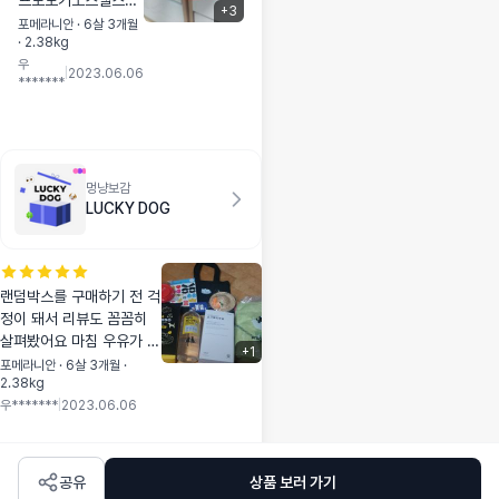
프로도기노스멜스프
물과 눈곱은 현저히
+
3
레이 사용 중인데 너
포메라니안 · 6살 3개월
줄었어요. 알레르기
· 2.38kg
무 좋은 거예요! 용기
는 원래 없는 편이어
우
분사력도 좋아요. 한
|
2023.06.06
서 걱정놉, 피모도 건
*******
번 푸쉬했을 때 길고
강하게 잘 유지되고
넓게 분사되어서 되
요. 💪🏻 전반적으로
게 편리하고 경제적
만족하며 급여하고
이기까지 해요!! 그래
있어요.
서 리필용을 샀습니
멍냥보감
다:) 참 저번에 보감
LUCKY DOG
이언니가 설명해주셨
는데 안에 떠다니는
불순물처럼 보이는
것은 순수 미네랄 성
랜덤박스를 구매하기 전 걱
분이래 그렇게 보이
정이 돼서 리뷰도 꼼꼼히
는 거라고 흔들어 사
살펴봤어요 마침 우유가 미
+
1
용하면 된다고 하셨
용하기 전이라 장모, 이중
포메라니안 · 6살 3개월 ·
었어요:) 너무 좋아요
2.38kg
모 친구들이 쓴다는 코트킹
이거♡ * 참 이거 주
우*******
|
2023.06.06
에 관심이 많아 고민하던
문할 때 랜덤박스고
중 랜덤박스에 코트킹도 있
구매했고 사은품으로
다고 해서 주저 없이 주문
휴대용 실리콘 보울
했습니다. 우유네가 구매한
공유
상품 보러 가기
도 받았는데 견고하
랜덤박스C타입은 마스 코