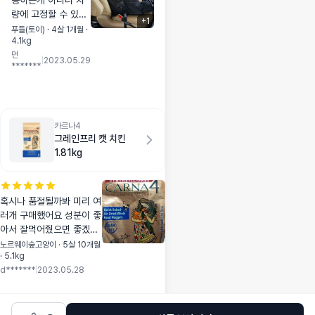
용하는게 아니라 차
상 및 설사증상도 잡
량에 고정할 수 있어
혀서 너무 좋아요☺
+
1
서 유용해요! 4.3kg
푸들(토이) · 4살 1개월 ·
4.1kg
강아지도 엎드려서
먼
이용할 수 있답니다:)
|
2023.05.29
*******
카르나4
그레인프리 캣 치킨
1.81kg
혹시나 품절될까봐 미리 여
러개 구매했어요 성분이 좋
아서 잘먹어줬으면 좋겠어
요 다른 사료보다 크기가
노르웨이숲고양이 · 5살 10개월
· 5.1kg
좀 커서 씹지 않고 삼킬땐
d*******
|
2023.05.28
좀 걱정되요 크기가 작은것
도 나와줬으면 하는 바램이
네요