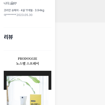
니다.🤗🩷
코리안 숏헤어 · 4살 11개월 · 3.94kg
여*******
|
2023.05.30
리뷰