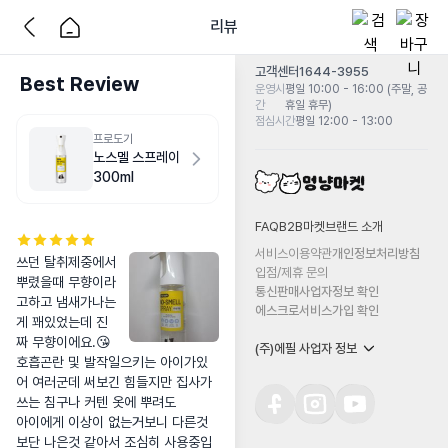
리뷰
고객센터
1644-3955
Best Review
운영시
평일 10:00 - 16:00 (주말, 공
간
휴일 휴무)
점심시간
평일 12:00 - 13:00
프로도기
노스멜 스프레이
300ml
FAQ
B2B마켓
브랜드 소개
서비스이용약관
개인정보처리방침
쓰던 탈취제중에서 
입점/제휴 문의
뿌렸을때 무향이라
통신판매사업자정보 확인
고하고 냄새가나는
에스크로서비스가입 확인
게 꽤있었는데 진
짜 무향이에요.😘

(주)에필 사업자 정보
호흡곤란 및 발작일으키는 아이가있
어 여러군데 써보긴 힘들지만 집사가 
쓰는 침구나 커텐 옷에 뿌려도

아이에게 이상이 없는거보니 다른것
보단 나은것 같아서 조심히 사용중입