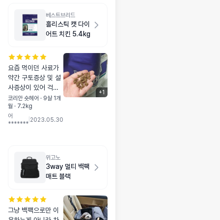
베스트브리드
홀리스틱 캣 다이
어트 치킨 5.4kg
요즘 먹이던 사료가
약간 구토증상 및 설
사증상이 있어 걱정
+
1
이 되던차에 멍냥보
코리안 숏헤어 · 9살 1개
월 · 7.2kg
감을 통해 베스트브
어
리드를 알게되었어
|
2023.05.30
*******
요:) 뚱냥이들이시라
다이어트가 절실해서
다이어트용으로 구매
를했는데 다이어트용
위고노
이어서 기호성이 좀
3way 멀티 백팩
떨어지려나 싶었는데
매트 블랙
왠걸.. 걱정이 무색하
게도 엄청 잘드시더
라구요:) 알갱이크기
그냥 백팩으로만 이
도 적당하고, 구토증