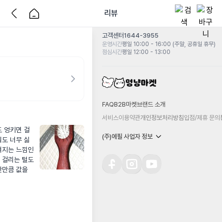
리뷰
고객센터
1644-3955
운영시간
평일 10:00 - 16:00 (주말, 공휴일 휴무)
점심시간
평일 12:00 - 13:00
FAQ
B2B마켓
브랜드 소개
서비스이용약관
개인정보처리방침
입점/제휴 문의
도 엉키면 걸
(주)에필 사업자 정보
줘도 너무 싫
겨지는 느낌인
걸리는 털도 
만큼 값을 