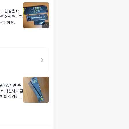
 그립감은 더
낌이랄까...무
느낌이에요.
+
1
못하겠지만 죽
로 대신해도 될
 진작 살걸하고