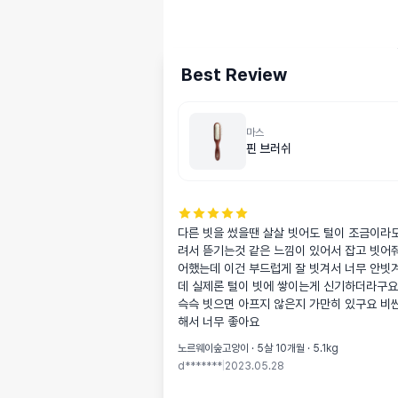
Best Review
마스
핀 브러쉬
다른 빗을 썼을땐 살살 빗어도 털이 조금이라
려서 뜯기는것 같은 느낌이 있어서 잡고 빗어
어했는데 이건 부드럽게 잘 빗겨서 너무 안빗
데 실제론 털이 빗에 쌓이는게 신기하더라구요 
슥슥 빗으면 아프지 않은지 가만히 있구요 비싼
해서 너무 좋아요
노르웨이숲고양이 · 5살 10개월 · 5.1kg
d*******
|
2023.05.28