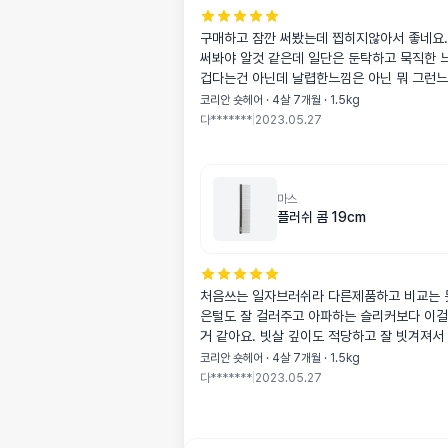
구매하고 잠깐 써봤는데 찝히지않아서 좋네요.
써봐야 알것 같은데 일단은 둔탁하고 묵직한 느
겁다는건 아닌데 날렵한느낌은 아닌 뭐 그런
코리안 숏헤어 · 4살 7개월 · 1.5kg
다*******
|
2023.05.27
마스
플러쉬 콤 19cm
처음쓰는 일자브러쉬라 다른제품하고 비교는 
은털도 잘 걸러주고 아파하는 슬리커보다 이걸
거 같아요. 빗살 깊이도 적당하고 잘 빗겨져서
후회되네요.
코리안 숏헤어 · 4살 7개월 · 1.5kg
다*******
|
2023.05.27