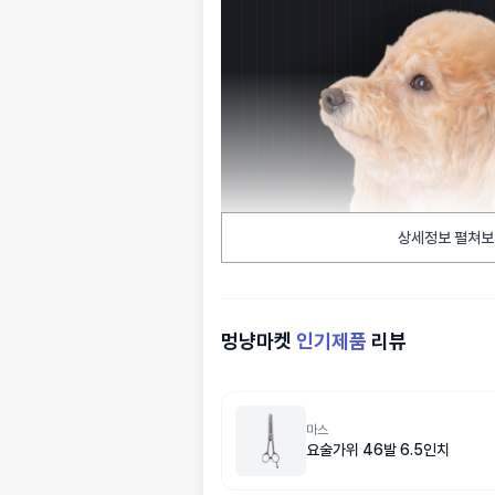
상세정보 펼쳐보
멍냥마켓
인기제품
리뷰
마스
요술가위 46발 6.5인치