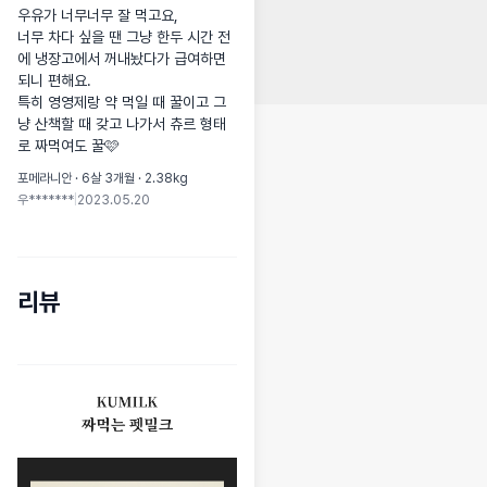
우유가 너무너무 잘 먹고요,

너무 차다 싶을 땐 그냥 한두 시간 전
에 냉장고에서 꺼내놨다가 급여하면 
되니 편해요.

특히 영영제랑 약 먹일 때 꿀이고 그
냥 산책할 때 갖고 나가서 츄르 형태
로 짜먹여도 꿀🩷
포메라니안 · 6살 3개월 · 2.38kg
우*******
|
2023.05.20
리뷰