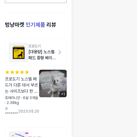
멍냥마켓
인기제품
리뷰
프로도기
[대용량] 노스멜
패드 중형 베이비
파우더향 200매
프로도기 노스멜 패
드가 다른 데서 부르
는 사이즈보다 한 사
+
1
이즈 업된 거라고 생
포메라니안 · 6살 3개월
· 2.38kg
각하면 되더라고요 :
우
-) 덕분에 너무 유용
|
2023.05.20
*******
하게 쓰고 있고 우유
는 작은 몸집에 비해
배변판은 다소 널직
한 걸 쓰는 편인데 거