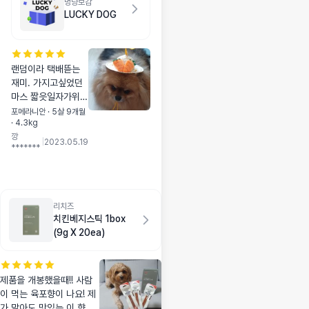
멍냥보감
기에 가로로 한 장 놔
LUCKY DOG
두면 참 편하게 쓸 수
있습니다💛 지난번
에 아로마패드XL도
써봤는데 그건 하얀
랜덤이라 택배뜯는
색 + 스티커 있는 상
재미. 가지고싶었던
태로 배변판을 꽉 채
마스 짧읏일자가위
워 테두리에 붙이는
받아서 죠음! 계란후
포메라니안 · 5살 9개월
크기였다면, 요 상품
· 4.3kg
라이넥카라. 가위. 에
은 검정색 + 베이비
깡
코백. 베지핫바. 베스
|
2023.05.19
파우더향 + 스티커
*******
트브리드쿠폰. 스티
없는 상태 + 배변판
커. 밀짚모자. 이렇게
사방이 살짝 남는 사
왔네용.
이즈라 보시면 돼요
💛
리치즈
치킨베지스틱 1box
(9g X 20ea)
제품을 개봉했을때!! 사람
이 먹는 육포향이 나요! 제
가 맡아도 맛있는 이 향이,