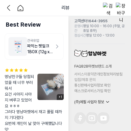
리뷰
고객센터
1644-3955
Best Review
운영시
평일 10:00 - 16:00 (주말, 공
간
휴일 휴무)
점심시간
평일 12:00 - 13:00
건국유업
짜먹는 펫밀크
1BOX (12g x
25ea)
FAQ
B2B마켓
브랜드 소개
서비스이용약관
개인정보처리방침
멍냥친구들 당첨되
입점/제휴 문의
었을 때 너무 부러
통신판매사업자정보 확인
워서 

에스크로서비스가입 확인
요건 사야지 사야
+
1
지 벼루고 있었어
(주)에필 사업자 정보
요 ㅎㅎㅎ

그러다 멍냥마켓에서 재고 풀릴 때까
지 기다렸다

요번에 개인이 날 맞아 구매했답니다
🩷
