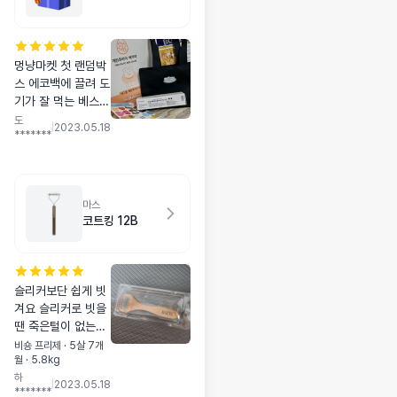
멍냥마켓 첫 랜덤박
스 에코백에 끌려 도
기가 잘 먹는 베스트
브리드 사료 구매하
도
|
2023.05.18
*******
려다 랜덤박스 구매
했어요. 사료 구매
가격이랑 같아서 구
매했는데 영양제도
마스
받고 귀여운 에코백
코트킹 12B
도 함께 왔어요. 도
기가 베스트브리드
를 잘 먹어서 이런
행운이 오네요! 럭키
슬리커보단 쉽게 빗
박스 다음에도 꼭 진
겨요 슬리커로 빗을
행 부탁드려요. 다음
땐 죽은털이 없는데
랜덤박스에는 에코
요걸로 빗음 왜 이렇
비숑 프리제 · 5살 7개
백처럼 실용적인 다
월 · 5.8kg
게 많이나오는지 작
른 제품도 고민 해주
하
아서 겨드랑이부분
세요!
|
2023.05.18
*******