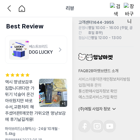
리뷰
고객센터
1644-3955
Best Review
운영시
평일 10:00 - 16:00 (주말, 공
간
휴일 휴무)
점심시간
평일 12:00 - 13:00
베스트브리드
DOG LUCKY
FAQ
B2B마켓
브랜드 소개
서비스이용약관
개인정보처리방침
역시 멍냉보감푸
입점/제휴 문의
짐합니다!!다만 가
통신판매사업자정보 확인
위기 넉슬어 온건 
에스크로서비스가입 확인
아쉬웠지만 바로 
+
1
수서,교환처리 해
(주)에필 사업자 정보
주셨어욘!!깨끗한 가위오면 멍냥보감
에 후기날길게용!
하이브리드(소형믹스) · 24살 10개월 ·
5.4kg