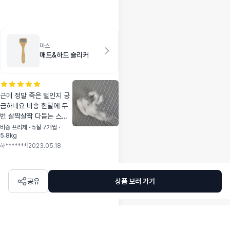
얼굴 부분 빗을때 좋
으네요
마스
매트&하드 슬리커
근데 정말 죽은 털인지 궁
금하네요 비숑 한달에 두
번 살짝살짝 다듬는 스타
일로 미용실 가는데 빗어
비숑 프리제 · 5살 7개월 ·
5.8kg
봤드니 엄청나오네요 이게
하*******
|
2023.05.18
맞는건지 쉽게 빗겨지고
날카롭지는않은데 잘라내
는 원리가아닌가 걱정되네
요
공유
상품 보러 가기