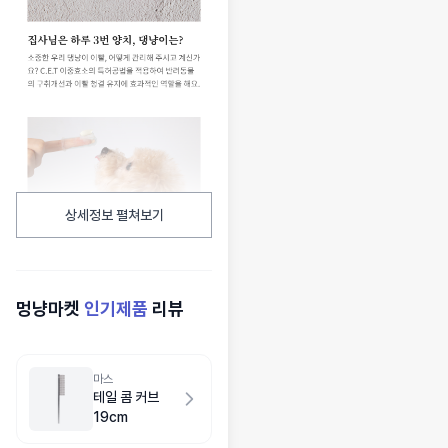
상세정보 펼쳐보기
멍냥마켓
인기제품
리뷰
마스
테일 콤 커브
19cm