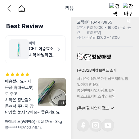
리뷰
고객센터
1644-3955
Best Review
운영시
평일 10:00 - 16:00 (주말, 공
간
휴일 휴무)
점심시간
평일 12:00 - 13:00
버박
CET 이중효소
치약 바닐라민
트맛 70g [유통
기한 2023-
FAQ
B2B마켓
브랜드 소개
07-11]
서비스이용약관
개인정보처리방침
배송빨라요~ 사
입점/제휴 문의
은품(휴대용그릇)
통신판매사업자정보 확인
도 주고

에스크로서비스가입 확인
치약은 장난감에 
+
1
묻혀서 주니까 장
(주)에필 사업자 정보
난감을 놓지 않아요~ 좋은가봐요
하이브리드(중형믹스) · 5살 1개월 · 8kg
뭉*******
|
2023.05.14