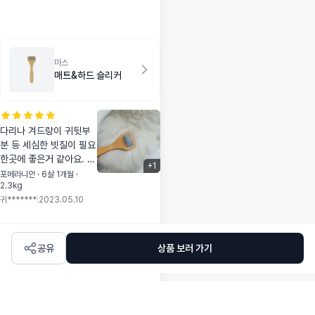
절이라 그린티 향으
아요.🤭
로다가 구매했어요!
빠르게빠르게 다음
날 받았고요!! 아무
생각없이 구매했는
마스
데. .. 볼도 사은품
매트&하드 슬리커
으로 왔어요! 할인
도 받고! 선물도 받
고! 참!!! 펫테크 전
환해서 구매해서 거
다리나 겨드랑이 귀뒷부
의 꽁으로 산것 같
분 등 세심한 빗질이 필요
은 느낌적인 느낌!!
한곳에 좋은거 같아요. 슬
+
1
리커빗이 필요한데 이거
포메라니안 · 6살 1개월 ·
2.3kg
밖에 없어서 샀네요. 큰것
귀*******
|
2023.05.10
도 팔았으면 좋겠어요.
공유
상품 보러 가기