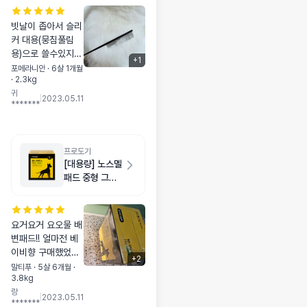
빗날이 좁아서 슬리
커 대용(뭉침풀림
용)으로 쓸수있지
+
1
않을까 했는데 털이
포메라니안 · 6살 1개월
· 2.3kg
길고 가늘고 빡빡한
귀
곳은 빗이 안들어가
|
2023.05.11
*******
요.(조금씩 찬찬히
하면 되지만 그냥
막 빗질은 안돼요.)
그래서 포메처럼 이
프로도기
중모에 털이 긴 아
[대용량] 노스멜
이들은 얼굴이나 겨
패드 중형 그린
드랑이, 다리처럼
티향 200매
털이 비교적 짧고
곳에 사용할 수 있
요거요거 요오물 배
어요. 사람용 꼬리
변패드!! 얼마전 베
빗처럼 생겨서 아빠
이비향 구매했었는
머리를 빗어보니 어
+
2
데.... 랜덤할인 쿠
말티푸 · 5살 6개월 ·
머나! 반곱슬머리
3.8kg
폰이 발급된 마지막
볼륨이 살아나요.
랑
날!! 베이비향이 품
|
2023.05.11
사람이 써도 될거같
*******