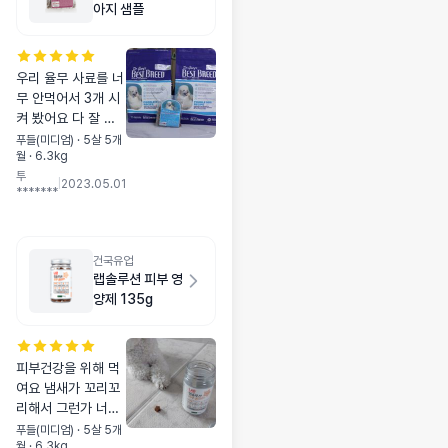
아지 샘플
우리 율무 사료를 너
무 안먹어서 3개 시
켜 봤어요 다 잘 먹
기는 하는데 그중 푸
푸들(미디엄) · 5살 5개
월 · 6.3kg
들독 다욧 자기가 푸
투
들이라 그런가?
|
2023.05.01
*******
건국유업
랩솔루션 피부 영
양제 135g
피부건강을 위해 먹
여요 냄새가 꼬리꼬
리해서 그런가 너무
잘먹어요^^ 눈 , 관
푸들(미디엄) · 5살 5개
월 · 6.3kg