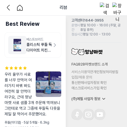
리뷰
고객센터
1644-3955
Best Review
운영시
평일 10:00 - 16:00 (주말, 공
간
휴일 휴무)
점심시간
평일 12:00 - 13:00
베스트브리드
홀리스틱 푸들 독
다이어트 치킨
1.8kg
FAQ
B2B마켓
브랜드 소개
서비스이용약관
개인정보처리방침
우리 율무가 사료
입점/제휴 문의
를 너무 안먹어 여
통신판매사업자정보 확인
러가지 바꿔 봐도 
에스크로서비스가입 확인
여전히 잘 안먹더
라구요, 근데 멍냥
(주)에필 사업자 정보
마켓 사료 샘플 3개 주문해 먹여보니 
그런데로 먹고 그중에 푸들독 다욧을 
제일 잘 먹어서 주문했어요.
푸들(미디엄) · 5살 5개월 · 6.3kg