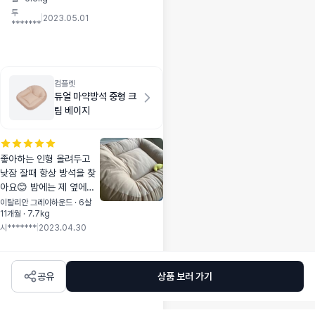
절은 계속 품절 이네
투
요.
|
2023.05.01
*******
컴플렛
듀얼 마약방석 중형 크
림 베이지
좋아하는 인형 올려두고
낮잠 잘때 항상 방석을 찾
아요😊 밤에는 제 옆에서
자다가 방석 위로 올라가
이탈리안 그레이하운드 · 6살
11개월 · 7.7kg
서 자곤 합니다. 정말 사길
시*******
|
2023.04.30
잘 한것 같아요. 강아지가
좋아하면서 편안해하는 강
아지 만의 독립된 지정석
이 생긴게 가장 좋은 점 이
공유
상품 보러 가기
었어요.