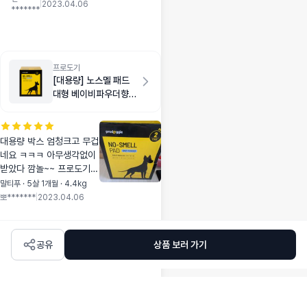
풀으니 사용하기도
|
2023.04.06
*******
편해요 넘가볍고 절
삭력도 넘 좋구요! 마
스가위들 다 너무 좋
아서 앞으로도 쭉 사
용할거에요 오자마자
프로도기
[대용량] 노스멜 패드
탄이 다듬어주니 동
대형 베이비파우더향
글동글해져서 귀여워
120매
용ㅎㅎ
대용량 박스 엄청크고 무겁
네요 ㅋㅋㅋ 아무생각없이
받았다 깜놀~~ 프로도기
패드는 다 평타이상이라 사
말티푸 · 5살 1개월 · 4.4kg
용하기 좋아요 블랙패드를
뽀*******
|
2023.04.06
선호하지않아 아로마패드
사용중이였는데 품절이라
노스멜로 구매했는데 도톰
공유
상품 보러 가기
하니 좋네요