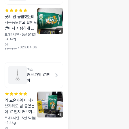
몰바이트 2kg
굿씨 넘 궁금했는데
사은품도받고 할인도
받아서 저렴하게 구
+
4
매했어용 멍냥마켓
포메라니안 · 5살 5개월
· 4.4kg
감사합니다!! 오늘 급
연
여했는데 치킨이랑
|
2023.04.06
*******
햄버거먹는 엄빠옆에
서 넘 잘먹더라구용
평소같으면 자기도
달라고 레이저빔 날
마스
리는데 ㅎㅎ 굿씨 대
커브 가위 7.1인
만족이에요 사료알도
치
동글동글하고 카르나
4보다 살짝 작은정도
인데 오독오독 잘씹
와 요술가위 미니커
어먹어요 냄새는 물
브가위도 넘 좋았는
고기밥냄새에요
데 7.1인치 커브가위
+
2
는 최고에요 조금 빡
포메라니안 · 5살 5개월
· 4.4kg
빡해서 가운데 조금
연