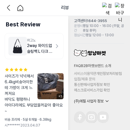
리뷰
고객센터
1644-3955
Best Review
운영시
평일 10:00 - 16:00 (주말, 공
간
휴일 휴무)
점심시간
평일 12:00 - 13:00
위고노
2way 와이드업
슬링백 L 다크 네
이비
FAQ
B2B마켓
브랜드 소개
서비스이용약관
개인정보처리방침
사이즈가 넉넉해서 
입점/제휴 문의
6.4kg비숑아이한
통신판매사업자정보 확인
테 가방이 크게 느
에스크로서비스가입 확인
껴져요

+
1
바닥도 평평하니 
(주)에필 사업자 정보
아이다리에도 부담없을꺼같아 좋아요
~
비숑 프리제 · 5살 6개월 · 6.38kg
시*******
|
2023.04.07