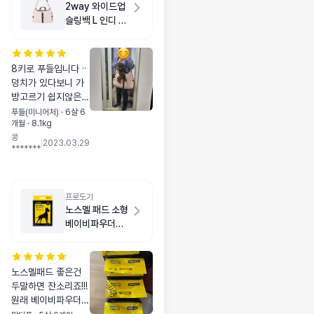
2way 와이드업
슬링백 L 인디 핑
크
8키로 푸들입니다ᆢ
덩치가 있다보니 가
방고르기 쉽지않은
데ᆢ 드디어 찾았네
푸들(미니어처) · 6살 6
개월 · 8.1kg
요~~ 물론 엄마어깨
콩
는 아프지만 ㅋ 바닥
|
2023.03.29
*******
쳐지지않고 공간 넉
넉한 가방인게 어딘
가요~ 애견동반식당
이나 카페 갈수있겠
프로도기
네요~~
노스멜 패드 소형
베이비파우더향
50매
노스멜패드 좋은건
두말하면 잔소리죠!!!
원래 베이비파우더