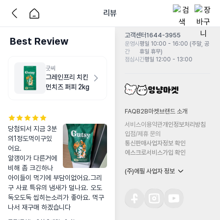
리뷰
고객센터
1644-3955
Best Review
운영시
평일 10:00 - 16:00 (주말, 공
간
휴일 휴무)
점심시간
평일 12:00 - 13:00
굿씨
그레인프리 치킨
먼치즈 퍼피 2kg
FAQ
B2B마켓
브랜드 소개
서비스이용약관
개인정보처리방침
당첨되서 지금 3분
입점/제휴 문의
의1정도먹이구있
통신판매사업자정보 확인
어요. 

에스크로서비스가입 확인
알갱이가 다른거에 
비해 좀 크긴하나 
(주)에필 사업자 정보
아이들이 먹기에 부담이없어요.그리
구 사료 특유의 냄새가 덜나요. 오도
독오도독 씹히는소리가 좋아요. 먹구
나서 재구매 하겠습니다