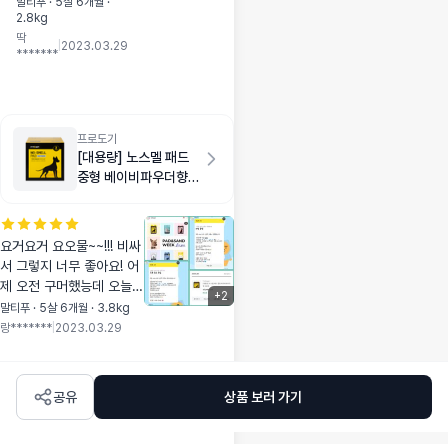
냄새를 좋아해서 패
말티푸 · 5살 6개월 ·
2.8kg
드에서 솔솔 풍겨나
딱
옵니다 도톰해서 몇
|
2023.03.29
*******
번을 싸도 멀쩡해서
뒷면 살펴보고 바꿔
줍니다~~~ 패드 쟁
여놓으니 안심됩니다
ㅎㅎㅎ
프로도기
[대용량] 노스멜 패드
중형 베이비파우더향
200매
요거요거 요오물~~!!! 비싸
서 그렇지 너무 좋아요! 어
제 오전 구머했능데 오늘
+
2
오전에 당당히 도착!! 멍냥
말티푸 · 5살 6개월 · 3.8kg
보감 스페셜펫테크포인트
랑*******
|
2023.03.29
전환하여 구매해서 더 좋네
욥! ㅎㅎ 넉넉하게 배변패
드가 충전돼서 너무 좋아요
공유
상품 보러 가기
~~