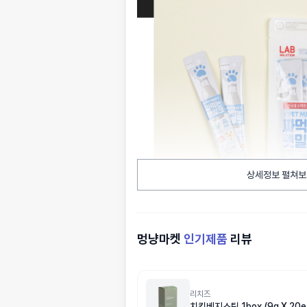
상세정보 펼쳐보
멍냥마켓
인기제품
리뷰
리치즈
치킨베지스틱 1box (9g X 20e