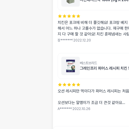
치킨은 포크에 비해 더 쫄깃해요! 포크랑 베지
해서 어느 하나 고를수가 없습니다. 재구매 한
지 다 구매 할 것 같아요! 치킨 훈제냄새는 사
무 맛있는 냄새에요...ㅠㅠ 베지스틱 꺼내는 순
장*******
|
2022.12.20
릅뜨고 침만 꼴딱꼴딱 삼켜요. 포장지는 날카
같아 조심하는 편인데 뜯자마자 달려들어서 포장지째 먹였어
요. 부피도 작고 밀봉되서 외출 시 가지고 나
제품 두번사가세요!! >.<
베스트브리드
그레인프리 파머스 레시피 치킨 5
오션 레시피만 먹이다가 파머스 레시피는 처음
오션보다는 알맹이가 조금 더 큰것 같아요
강아지가 잘 씹어 먹어요
A*******
|
2022.10.26