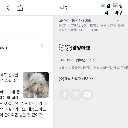
리뷰
고객센터
1644-3955
운영시간
평일 10:00 - 16:00 (주말, 공휴일 휴무)
점심시간
평일 12:00 - 13:00
5ea)
FAQ
B2B마켓
브랜드 소개
서비스이용약관
개인정보처리방침
입점/제휴 문의
해도 설사를 
(주)에필 사업자 정보
 신중할 수 
변에도 크게 문
야 몇 십년 
는 것 같아요. 츄르 형식이라 먹
 먹고 싶더라고요. 배송도 빠르
이 판매되면 좋을 것 같아요.