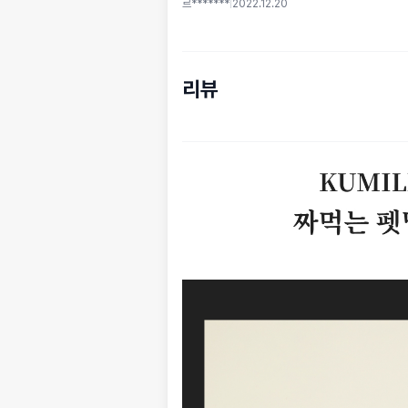
르*******
|
2022.12.20
리뷰