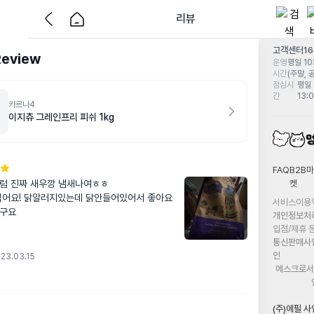
리뷰
고객센터
1
Review
운영
평일 10:
시간
(주말, 
점심시
평일 
간
13:
카르나4
이지츄 그레인프리 피쉬 1kg
FAQ
B2B마
켓
럼 진짜 새우깡 냄새나여ㅎㅎ

먹어요! 닭알러지있는데 닭안들어있어서 좋아요 
서비스이용
좋구요
개인정보처
입점/제휴 
통신판매사
인
23.03.15
에스크로서
(주)에필 사