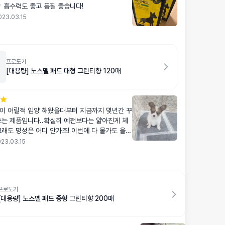
잘 싸요 ㅎㅎ 흡수력도 좋고 품질 좋습니다!
023.03.15
프로도기
[대용량] 노스멜 패드 대형 그린티향 120매
이 어릴적 입양 해왔을때부터 지금까지 몇년간 꾸
쓰는 제품입니다..확실히 예전보다는 얇아진게 체
그래도 명성은 어디 안가죠! 이번에 다 물가도 올라
가격도 올랐지만 프로도기는 계속 쓰고 싶네용 그
23.03.15
 확실하니까요!
프로도기
[대용량] 노스멜 패드 중형 그린티향 200매