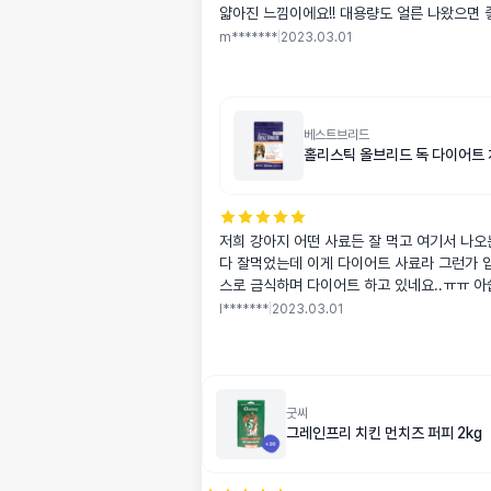
얇아진 느낌이에요!! 대용량도 얼른 나왔으
m*******
|
2023.03.01
베스트브리드
홀리스틱 올브리드 독 다이어트 치
저희 강아지 어떤 사료든 잘 먹고 여기서 나오
다 잘먹었는데 이게 다이어트 사료라 그런가 
스로 금식하며 다이어트 하고 있네요..ㅠㅠ 
에 먹던 사료랑 섞어서 먹이고 있어요
l*******
|
2023.03.01
굿씨
그레인프리 치킨 먼치즈 퍼피 2kg