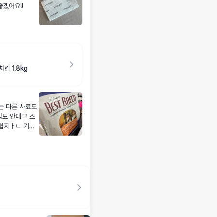
면 좋겠어요!!
킨 1.8kg
는 다른 사료도
입도 안대고 스
아쉽지ㅏㄴ 기존