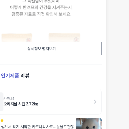
상세정보 펼쳐보기
켓
인기제품
리뷰
카르나4
오리지날 치킨 2.72kg
 생겨서 먹기 시작한 카르나4 사료...눈물도괜찮