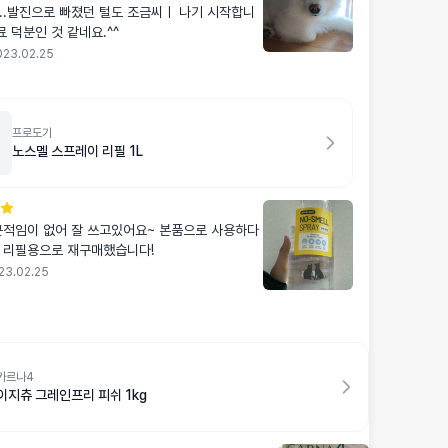
..발진으로 빠졌던 털도 조금씨ㅣ 나기 시작합니
료 덕분인 것 같네요.^^
023.02.25
프로도기
노스멜 스프레이 리필 1L
끈적임이 없어 잘 쓰고있어요~ 본품으로 사용하다
 리필용으로 재구매했습니다!
23.02.25
카르나4
이지츄 그레인프리 피쉬 1kg