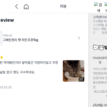
리뷰
고객센터
1
Review
운영
평일 10:
시간
(주말, 
점심시
평일 
간
13:
카르나4
그레인프리 캣 치킨 0.91kg
FAQ
B2B마
켓
번 먹여봤던지라 잘먹을건 걱정하지않고 주문
서비스이용
날림 없고 향도 구수하네요.
개인정보처
입점/제휴 
+
1
통신판매사
인
23.02.25
에스크로서
(주)에필 사