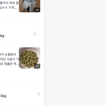
 들어서 계속 알
요ㅎㅎ 가격도
+
4
아서 시켰고 무
들어서 주문했어
은 갈색 첨가된
서 본 색이랑
kg
 너무 마음에 들
 보였는데 중간에
ㅠㅠ 그래서 그
들어 눈물량이
이 몸길이가 긴
이던 사료가 기
거 같아서 지퍼
4 제품만 먹
+
2
 좋아요. 먹다
거 같아요><
하며 먹여봅니
5kg