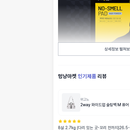
상세정보 펼쳐보
멍냥마켓
인기제품
리뷰
위고노
2way 와이드업 슬링백 M 퓨어
8살 2.7kg (다리 있는 곳-꼬리 전까지)26.5