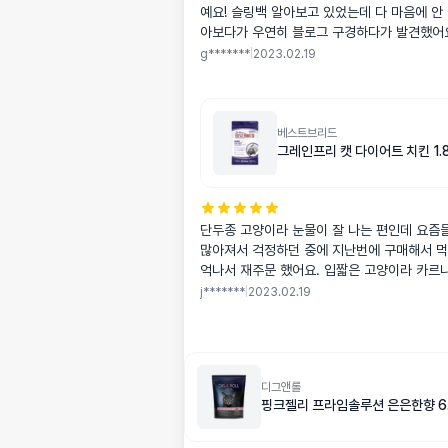
예요! 슬링백 알아보고 있었는데 다 마음에 안
아보다가 우연히 블로그 구경하다가 발견했어
너무 괜찮고 디자인도 괜찮고 색도 너무 괜찮
g*******
|
2023.02.19
엇보다 밑에가 처지지 않는 게 너무 마음에 
요! 배송 빨랐구요 받았을 때 인터넷에서 본 색이랑 달랐어요
인터넷에서는 회색으로 보이는데 실제 받은 색
베이지색에 회색이 추가된 색 같아요 인터넷에
베스트브리드
그레인프리 캣 다이어트 치킨 1.8
같지는 않지만 마음에 들어요!! 그리고 원단이
어요 또 지퍼도 좋아요!! 다만 리뷰에서 종종
손잡이가 멍멍이 발이나 머리에 걸리더라구요
거 조심하면 괜찮을 거 같아용 저희 멍멍이는 슬링백이 처음
단두종 고양이라 눈물이 잘 나는 편인데 요즘
이라서 훈련시켰더니 잘 들어가요! 다만 멍멍
많아져서 걱정하던 중에 지난번에 구매해서 먹
건지 길이 늘리는 지퍼 안 늘리면 좀 불편할 
억나서 재주문 했어요. 입짧은 고양이라 카르나
늘려서 사용해요 같이 주신 포메라니안 키링 너무 귀여워요!!
었었는데 베스트브리드 제품을 더 잘 먹어줘서
저희 강아지가 포메는 아니지만 잘 달고 댕길 
j*******
|
2023.02.19
보면 지난번 처럼 눈물량도 줄지 않을까 기대
다.
디그앤롤
핑크젤리 프라임솔루션 은은한향 6.