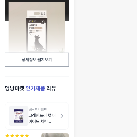
상세정보 펼쳐보기
멍냥마켓
인기제품
리뷰
베스트브리드
그레인프리 캣 다
이어트 치킨
5.4kg