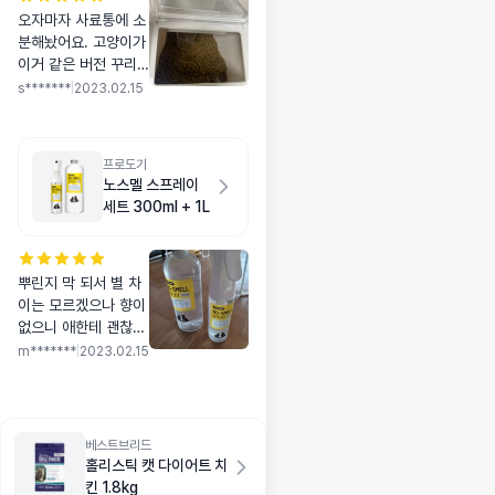
오자마자 사료통에 소
분해놨어요. 고양이가
이거 같은 버전 꾸리
한걸 좋아하는데. 다
s*******
|
2023.02.15
이어트해야돼서 조금
꾸리한거말고 저지방
으로 했는데 냄새도
프로도기
덜 하고 고양이도 잘
노스멜 스프레이
먹어서 둘 다 좋아요!
세트 300ml + 1L
뿌린지 막 되서 별 차
이는 모르겠으나 향이
없으니 애한테 괜찮을
거같네용. 좀더 사용
m*******
|
2023.02.15
해보고 한달 후기로
찾아오겠습니당
베스트브리드
홀리스틱 캣 다이어트 치
킨 1.8kg