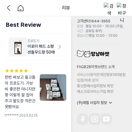
리뷰
고객센터
1644-3955
Best Review
운영
평일 10:00 - 16:00 (주말,
시간
공휴일 휴무)
점심시간
평일 12:00 - 13:00
프로도기
아로마 패드 소형
샌들우드향 50매
FAQ
B2B마켓
브랜드 소개
서비스이용약관
개인정보처리방침
한번 써보고 돌고돌
입점/제휴 문의
아 프로도기. 가성
통신판매사업자정보 확인
비 좋은편 아니지만 
에스크로서비스가입 확인
향 이렇게 잘 잡아
주고 발도장 적은건 
(주)에필 사업자 정보
못봤어요
t*******
|
2023.02.15