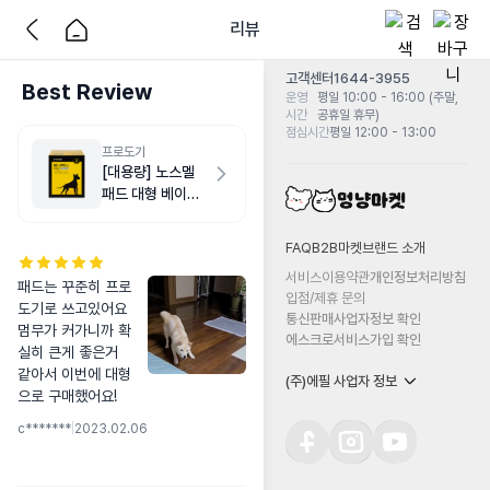
리뷰
고객센터
1644-3955
Best Review
운영
평일 10:00 - 16:00 (주말,
시간
공휴일 휴무)
점심시간
평일 12:00 - 13:00
프로도기
[대용량] 노스멜
패드 대형 베이비
파우더향 120매
FAQ
B2B마켓
브랜드 소개
서비스이용약관
개인정보처리방침
패드는 꾸준히 프로
입점/제휴 문의
도기로 쓰고있어요

통신판매사업자정보 확인
멈무가 커가니까 확
에스크로서비스가입 확인
실히 큰게 좋은거 
같아서 이번에 대형
(주)에필 사업자 정보
으로 구매했어요!
c*******
|
2023.02.06