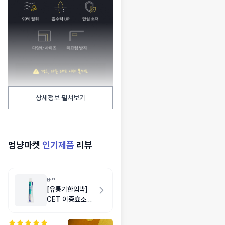
상세정보 펼쳐보기
멍냥마켓
인기제품
리뷰
버박
[유통기한임박]
CET 이중효소치
약 치킨맛 70g