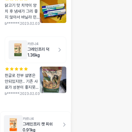
닭고기 맛 치약이 양
치 후 냄새가 그리 좋
지 않아서 바닐라 민
트로 마지막에 잇몸쪽
b*******
|
2023.02.03
으로 발라줘요
카르나4
그레인프리 덕
1.36kg
한글로 전부 설명은
안되있지만.. 기존 사
료가 성분이 좋지못하
단 걸 알고 급히 찾은
b*******
|
2023.02.03
사료예요 기호성이 그
리 좋진 않아서 뭘 타
서 주거나 물에 불려
따듯하게 주고있어요!
카르나4
잘 청착할 수 있길..!
그레인프리 캣 피쉬
0.91kg