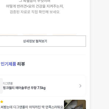
상세정보 펼쳐보기
켓
인기제품
리뷰
디그앤롤
핑크젤리 에어솔루션 무향 7.5kg
 써봤는데 디그앤롤이 아직까진 딱 만족스러워요.