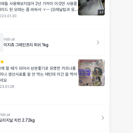
모래들 사용해보지않아 2년 가까이 이것만 사용중
레이드 된 모래는 좀 비싸서 ㅜㅡ (모래날림과 응고
+
1
력은 눈에 보이게 더 낫긴하더라구요) 그냥 핑크젤리로 ....
023.01.30
카르나4
이지츄 그레인프리 피쉬 1kg
교체 할 때가 되어서 성분좋기로 유명한 카르나를
미나 생선사료를 잘 안 먹는 애인데 이건 잘 먹어
겠네요
23.01.28
카르나4
오리지날 치킨 2.72kg