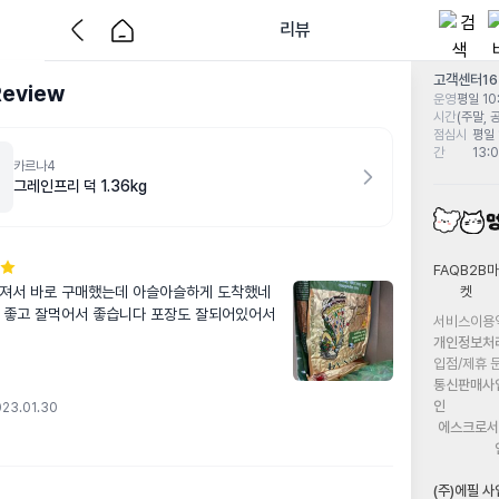
리뷰
고객센터
1
Review
운영
평일 10:
시간
(주말, 
점심시
평일 
간
13:
카르나4
그레인프리 덕 1.36kg
FAQ
B2B마
켓
져서 바로 구매했는데 아슬아슬하게 도착했네
 좋고 잘먹어서 좋습니다 포장도 잘되어있어서 
서비스이용
개인정보처
입점/제휴 
통신판매사
인
23.01.30
에스크로서
(주)에필 사