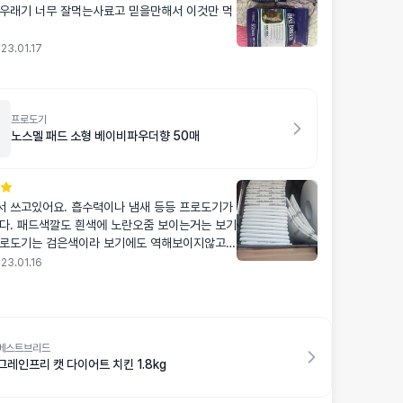
우래기 너무 잘먹는사료고 믿을만해서 이것만 먹
23.01.17
프로도기
노스멜 패드 소형 베이비파우더향 50매
 쓰고있어요. 흡수력이나 냄새 등등 프로도기가
다. 패드색깔도 흰색에 노란오줌 보이는거는 보기
프로도기는 검은색이라 보기에도 역해보이지않고
년넘게 프로도기만 주문해서 쓰고잇는사람으로써
23.01.16
니다
베스트브리드
그레인프리 캣 다이어트 치킨 1.8kg