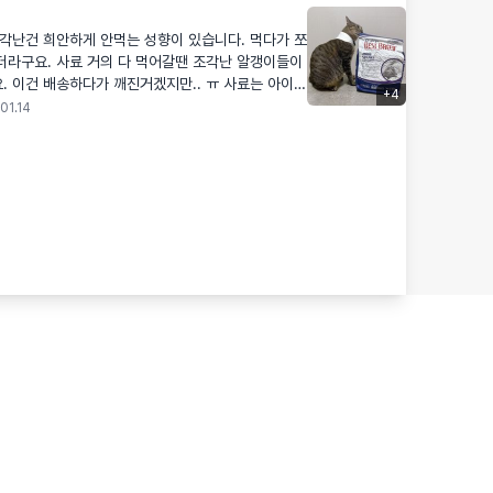
각난건 희안하게 안먹는 성향이 있습니다. 먹다가 쪼
더라구요. 사료 거의 다 먹어갈땐 조각난 알갱이들이
건 배송하다가 깨진거겠지만.. ㅠ 사료는 아이가
+
4
01.14