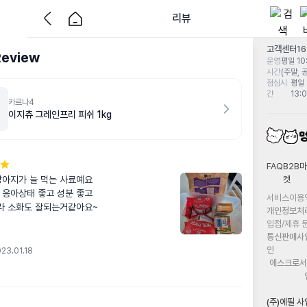
리뷰
고객센터
1
Review
운영
평일 10:
시간
(주말, 
점심시
평일 
간
13:
카르나4
이지츄 그레인프리 피쉬 1kg
FAQ
B2B마
켓
아지가 늘 먹는 사료예요 

 응아상태 좋고 성분 좋고

서비스이용
라 소화도 잘되는거같아요~
개인정보처
입점/제휴 
통신판매사
인
23.01.18
에스크로서
(주)에필 사