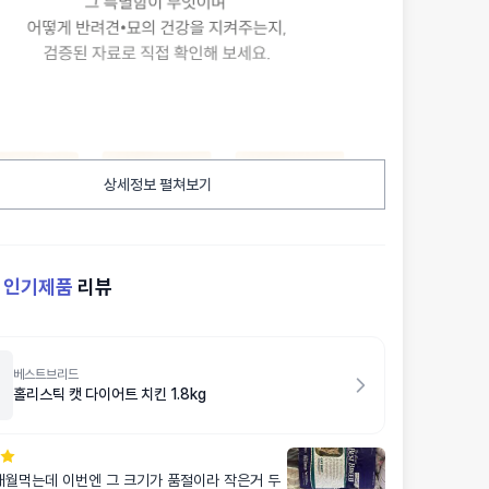
상세정보 펼쳐보기
켓
인기제품
리뷰
베스트브리드
홀리스틱 캣 다이어트 치킨 1.8kg
3개월먹는데 이번엔 그 크기가 품절이라 작은거 두