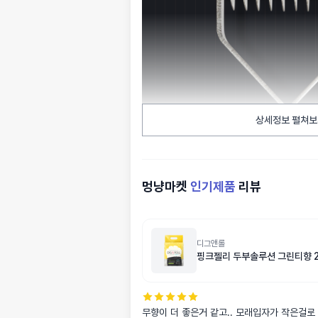
상세정보 펼쳐보
멍냥마켓
인기제품
리뷰
디그앤롤
핑크젤리 두부솔루션 그린티향 2
무향이 더 좋은거 같고.. 모래입자가 작은걸로 사용할때는 장