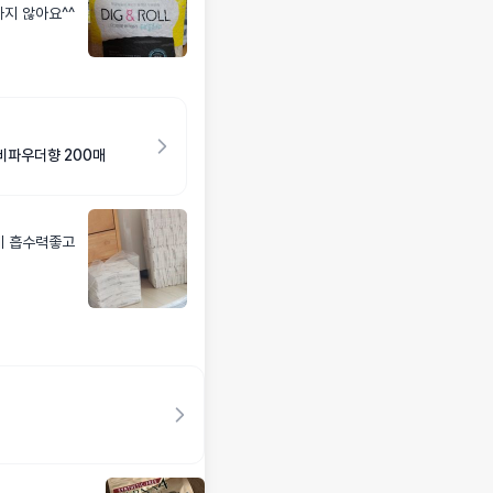
...이걸로 사용한후 장난하지 않아요^^
이비파우더향 200매
데 흡수력좋고