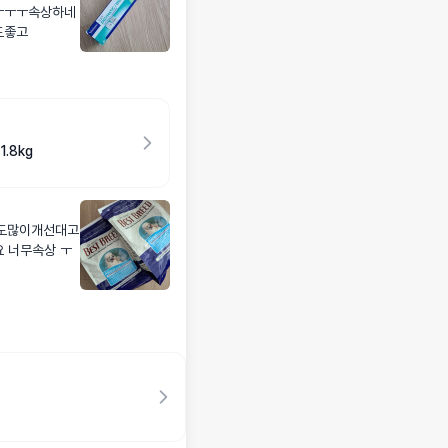
ㅜㅜㅜ속상하네
도좋고
.8kg
물도많이개선대고
 너무속상 ㅜ