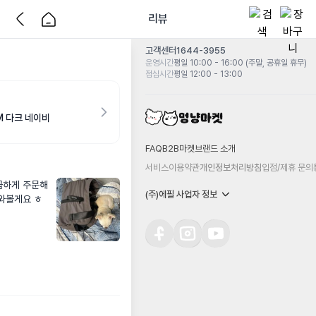
리뷰
고객센터
1644-3955
운영시간
평일 10:00 - 16:00 (주말, 공휴일 휴무)
점심시간
평일 12:00 - 13:00
M 다크 네이비
FAQ
B2B마켓
브랜드 소개
서비스이용약관
개인정보처리방침
입점/제휴 문의
급하게 주문해
(주)에필 사업자 정보
녀와볼게요 ㅎ