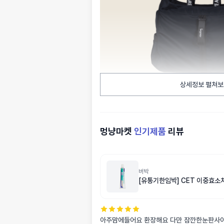
상세정보 펼쳐보
멍냥마켓
인기제품
리뷰
버박
[유통기한임박] CET 이중효소치
아주맘에들어요 환장해요 다만 잠깐한눈판사이