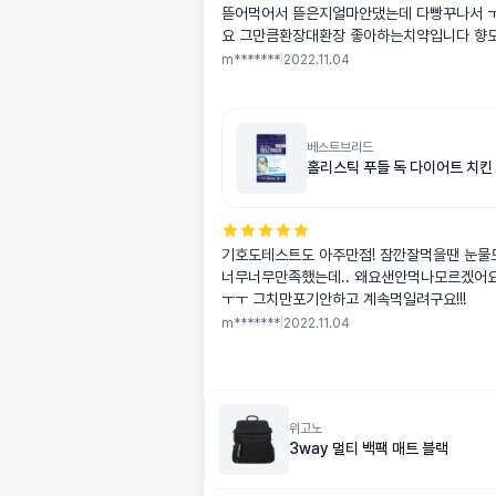
뜯어먹어서 뜯은지얼마안댔는데 다빵꾸나서 
요 그만큼환장대환장 좋아하는치약입니다 향
m*******
|
2022.11.04
베스트브리드
홀리스틱 푸들 독 다이어트 치킨 1
기호도테스트도 아주만점! 잠깐잘먹을땐 눈
너무너무만족했는데.. 왜요샌안먹나모르겠어요
ㅜㅜ 그치만포기안하고 계속먹일려구요!!!
m*******
|
2022.11.04
위고노
3way 멀티 백팩 매트 블랙