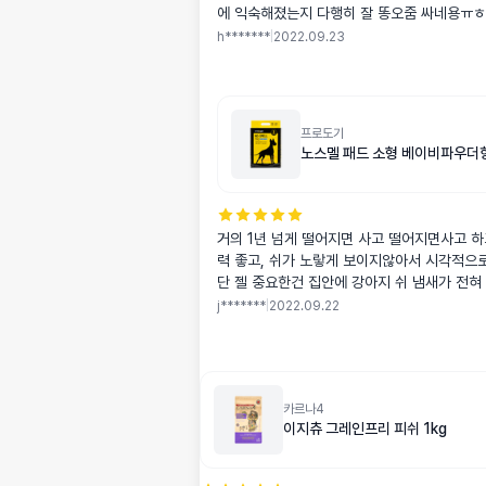
에 익숙해졌는지 다행히 잘 똥오줌 싸네용ㅠ
h*******
|
2022.09.23
프로도기
노스멜 패드 소형 베이비파우더향
거의 1년 넘게 떨어지면 사고 떨어지면사고 하
력 좋고, 쉬가 노랗게 보이지않아서 시각적으
단 젤 중요한건 집안에 강아지 쉬 냄새가 전혀 
제품 사용 할 땐 조금이나마 꼬릿꼬릿한 냄새
j*******
|
2022.09.22
패드 근처에 가도 안나요
카르나4
이지츄 그레인프리 피쉬 1kg