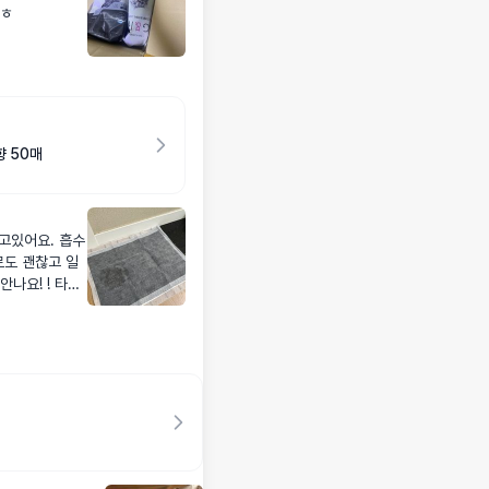
ㅎㅎ
 50매
고있어요. 흡수
로도 괜찮고 일
안나요! ! 타사
가 났는데 이건