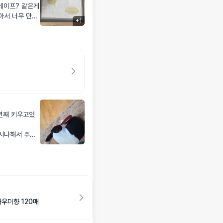
테이프? 같은게
아서 너무 만족
+
1
 양이 어마어마
무 좋습니다강
년째 키우고있
시나해서 주문
기가 살아나네요
!
파우더향 120매