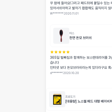
무 맘에 들어요!그리고 패드뒤에 붙일수 있는 
있어서쉬아하고 발차기 촵촵해도 움직이지 않
스럽습니다그리고 흡수력두요! 한번 쉬아할때
W*******
|
2020.11.01
한데흡수 잘해주더라구요트레이닝패드 너무너
추!
마스
천연 돈모 브러쉬
365일 털빠짐과 함께하는 보스텐데리어를 3
습니다
인터넷 보다 돈모브러쉬라는게 있더라구요 혹
해봤는데 정말 좋아요 죽은털 빠짐과 털에 윤
d*******
|
2020.10.20
강아지도 엄청 시원해 하네요! 적극 추천이에요
프로도기
[대용량] 노스멜 패드 대형 베이비