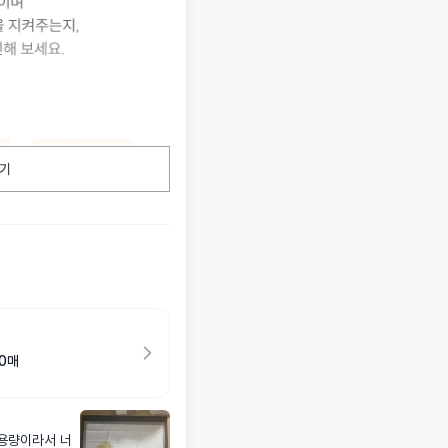
기
20매
용량이라서 너