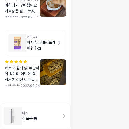
여하려고 구매했어요
기호성은 잘 모르겠네
요ㅜㅜㅜ 그래도 안먹
t*******
|
2022.09.07
는건 아니라 다행이다
하고 먹이는 중이에요
카르나4
이지츄 그레인프리
피쉬 1kg
카르나 원래 닭 무난하
게 먹는데 이번에 첨
시켜본 생선 이지츄도
잘 먹어요👍🏻 한 마리
m*******
|
2022.09.04
는 노견인데 이빨에도
좋은 거 같구요. 세일
할 때 구매했는데 하트
쿠키 간식도 잘 먹고
마스
있어요! 어느새 거의 다
하프문 콤
비워가서 또 주문해야
할 듯 하네요