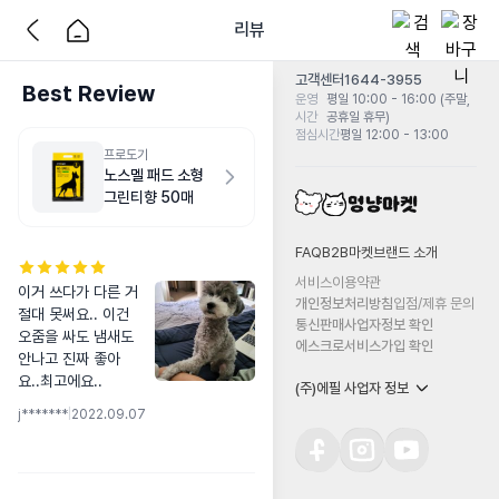
리뷰
고객센터
1644-3955
Best Review
운영
평일 10:00 - 16:00 (주말,
시간
공휴일 휴무)
점심시간
평일 12:00 - 13:00
프로도기
노스멜 패드 소형
그린티향 50매
FAQ
B2B마켓
브랜드 소개
서비스이용약관
이거 쓰다가 다른 거 
개인정보처리방침
입점/제휴 문의
절대 못써요.. 이건 
통신판매사업자정보 확인
오줌을 싸도 냄새도 
에스크로서비스가입 확인
안나고 진짜 좋아
요..최고에요..
(주)에필 사업자 정보
j*******
|
2022.09.07