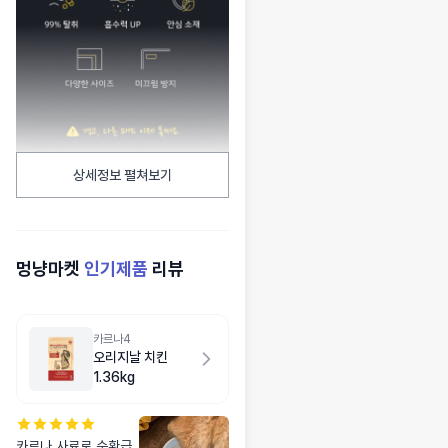
상세정보 펼쳐보기
멍냥마켓
인기제품
리뷰
카르나4
오리지날 치킨
1.36kg
카르나 사료로 순환급