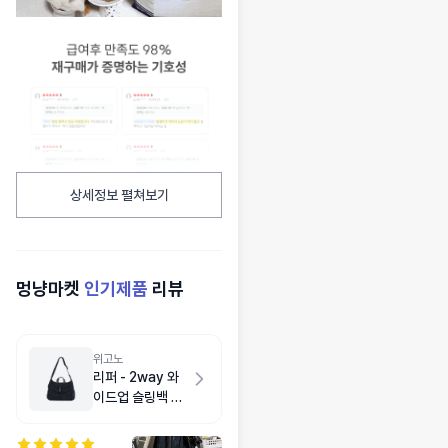
상세정보 펼쳐보기
멍냥마켓
인기제품
리뷰
위고노
리퍼 - 2way 와
이드업 슬링백 M
다크 네이비