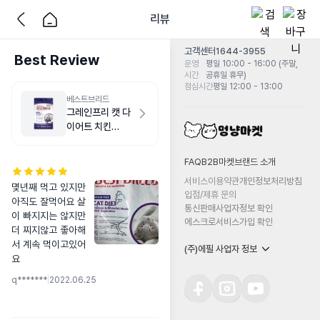
리뷰
고객센터
1644-3955
Best Review
운영
평일 10:00 - 16:00 (주말,
시간
공휴일 휴무)
점심시간
평일 12:00 - 13:00
베스트브리드
그레인프리 캣 다
이어트 치킨
1.8kg
FAQ
B2B마켓
브랜드 소개
서비스이용약관
개인정보처리방침
몇년째 먹고 있지만 
입점/제휴 문의
아직도 잘먹어요 살
통신판매사업자정보 확인
이 빠지지는 않지만 
에스크로서비스가입 확인
더 찌지않고 좋아해
서 계속 먹이고있어
(주)에필 사업자 정보
요
q*******
|
2022.06.25