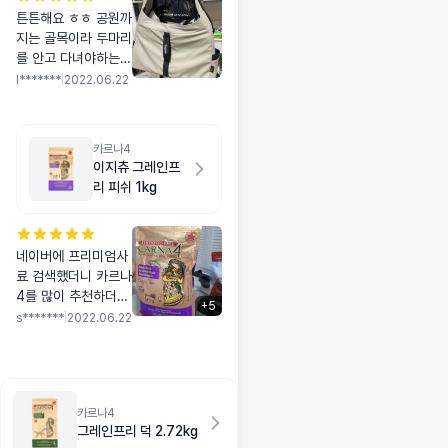
튼튼해요 ㅎㅎ 공원까
지는 골목이라 두마리
를 안고 다녀야하는데
쓰던 가방이 작아져서
l*******
|
2022.06.22
큰거로 구매했어용!
색상도 이쁘구 좋아요
카르나4
이지츄 그레인프
리 피쉬 1kg
네이버에 프리미엄사
료 검색했더니 카르나
4를 많이 추천하더라
+
5
구요 입맛이 까다로운
s*******
|
2022.06.22
녀석이라 발송전까지
도 취소할까 계속 망
설였는데 괜한 걱정이
었어요 지금까지 먹여
카르나4
본 사료중에 기호성
그레인프리 덕 2.72kg
탑입니다 오늘은 식사