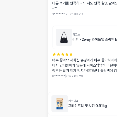
다른 후기들 만족하니까 저도 만족 할것 같아
~^^
s*******
|
2022.03.29
위고노
리퍼 - 2way 와이드업 슬링백 
너무 좋아요 저희집 츄잉이가 너무 좋아하더
마자 안에들어가 앉는데 사이즈넉넉하고 편해
링백은 덥거 제가 덩치가있다보니 슬링백에 강
니 어깨가 넘아프더라구요 우연히 이리저리 
h*******
|
2022.03.29
무좋고 디자인도 이쁘고 해서 주문했는데 너무
카르나4
그레인프리 캣 치킨 0.91kg