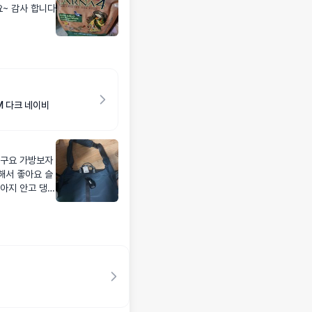
요~ 감사 합니다
M 다크 네이비
라구요 가방보자
해서 좋아요 슬
아지 안고 댕기
검색하다 평이너
 잘한듯 했어요