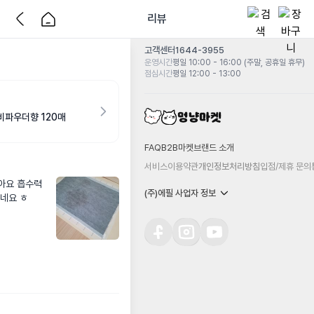
리뷰
고객센터
1644-3955
운영시간
평일 10:00 - 16:00 (주말, 공휴일 휴무)
점심시간
평일 12:00 - 13:00
비파우더향 120매
FAQ
B2B마켓
브랜드 소개
서비스이용약관
개인정보처리방침
입점/제휴 문의
좋아요 흡수력
(주)에필 사업자 정보
네요 ㅎ