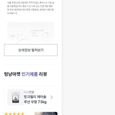
상세정보 펼쳐보기
멍냥마켓
인기제품
리뷰
디그앤롤
핑크젤리 에어솔
루션 무향 7.5kg