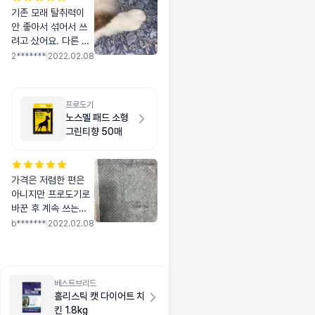
기존 모래 탈취력이
안 좋아서 섞어서 쓰
려고 샀어요. 다른 분
들 후기 보면 단독으
2*******
|
2022.02.08
로 쓰면 응고력이 안
좋은 거 같은데 저는
섞어서 써서 그런가
프로도기
괜찮네요. 향기도 적
노스멜 패드 소형
당히 나서 좋습니다.
그린티향 50매
가격은 저렴한 편은
아니지만 프로도기로
바꾼 후 계속 쓰는데
장점은 흡수가 잘되고
b*******
|
2022.02.08
냄새가 덜 나는 것 같
고 단점 아닌 단점이
흡수가 잘 되기 때문
에 배변한게 잘 보이
베스트브리드
지 않는다는 것입니다
홀리스틱 캣 다이어트 치
킨 1.8kg