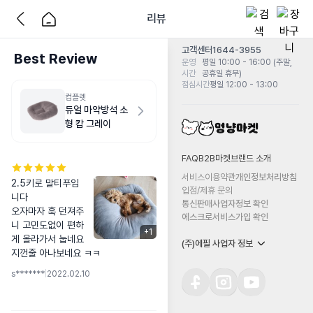
리뷰
고객센터
1644-3955
Best Review
운영
평일 10:00 - 16:00 (주말,
시간
공휴일 휴무)
점심시간
평일 12:00 - 13:00
컴플렛
듀얼 마약방석 소
형 캄 그레이
FAQ
B2B마켓
브랜드 소개
서비스이용약관
개인정보처리방침
2.5키로 말티푸입
입점/제휴 문의
니다 

통신판매사업자정보 확인
오자마자 훅 던져주
에스크로서비스가입 확인
니 고민도없이 편하
+
1
게 올라가서 눕네요 
(주)에필 사업자 정보
지껀줄 아나보네요 ㅋㅋ
s*******
|
2022.02.10