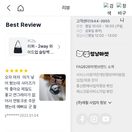
리뷰
고객센터
1644-3955
Best Review
운영
평일 10:00 - 16:00 (주말,
시간
공휴일 휴무)
점심시간
평일 12:00 - 13:00
위고노
리퍼 - 2way 와
이드업 슬링백 M
다크 네이비
FAQ
B2B마켓
브랜드 소개
서비스이용약관
개인정보처리방침
오자 마자  아가 넣
입점/제휴 문의
어 봤는데 사이즈가 
통신판매사업자정보 확인
딱 좋아요 제질도 
에스크로서비스가입 확인
좋고 연그레이가 없
어서 연핑크로 주문
(주)에필 사업자 정보
했는데 예뻐요 굿 퀄
y*******
|
2022.01.04