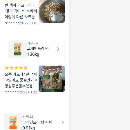
흰 색이 카르나입니
다! 가격이 꽤 비싸서
이렇게 다른 사료들이
랑 섞어서 주고 있는
d*******
|
2022.01.03
데 잘 먹어요! 근데 이
제 또 사료 뱌합이 바
꺄서 그런가 또 완전
카르나4
잘먹진 않네요 아이고
그레인프리 덕
입맛맛추기 넘 어려워
1.36kg
요 그래도 꾸준히 구
입할거에요!
요즘 카르나4만 먹이
고있어요 품절안되고
항상주문할수있음좋
겠어요 기름지지 않은
r*******
|
2022.01.02
느낌이라 좋아요
카르나4
그레인프리 캣 피쉬
0.91kg