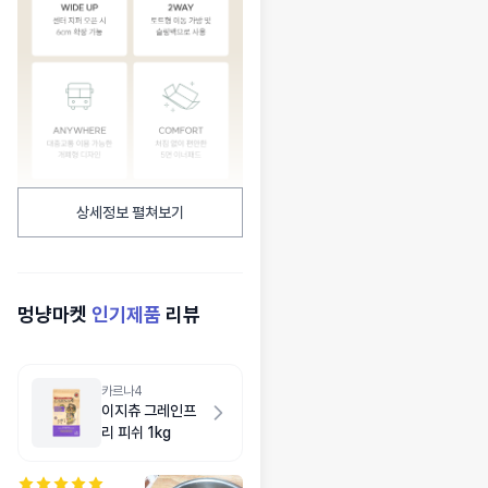
상세정보 펼쳐보기
멍냥마켓
인기제품
리뷰
카르나4
이지츄 그레인프
리 피쉬 1kg