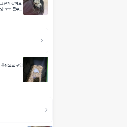
 그런거 같아요
당 ㅜㅜ 몸무게
 XL 출시해주
ㅋㅋ
 용량으로 구입