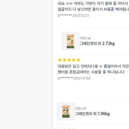
네요 ㅠㅠ 아마도 가방이 자기 몸에 좀 작아서
얼굴까지 다 넣으려면 둘이서 씨름좀 해야됩니
7키로 좀 넘는데 좀 작네요.. ㅋㅋ 그래도 혹시
b*******
|
2021.12.01
신다면 구매할 마음 있습니다 출시해주세요 
카르나4
그레인프리 덕 2.72kg
대용량은 입고 언제되나용 ㅠ 품절이라서 적은
했어용 혼합급여하는 사료들 중 하나입니다
m*******
|
2021.11.30
카르나4
그레인프리 덕 1.36kg