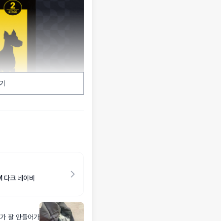
기
M 다크 네이비
가 잘 안들어가