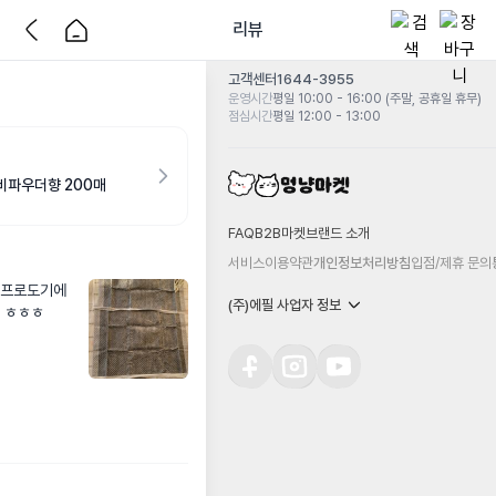
리뷰
고객센터
1644-3955
운영시간
평일 10:00 - 16:00 (주말, 공휴일 휴무)
점심시간
평일 12:00 - 13:00
이비파우더향 200매
FAQ
B2B마켓
브랜드 소개
서비스이용약관
개인정보처리방침
입점/제휴 문의
요 프로도기에
(주)에필 사업자 정보
 ㅎㅎㅎ