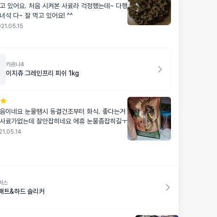
고 있어요. 처음 시켜본 사료라 걱정했는데~ 다행
 녀석 다~ 잘 먹고 있어요! ^^
21.05.15
카르나4
이지츄 그레인프리 피쉬 1kg
음이네요 눈물땜시 동결건조부터 화식. 좋다는거
본사료가없는데 잘안잡히네요 에휴 눈물좀잡히길ㅜ
21.05.14
마스
매트&하드 슬리커