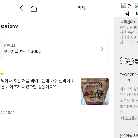
리뷰
고객센터
1
Review
운영
평일 10:
시간
(주말, 
점심시
평일 
간
13:
카르나4
오리지날 치킨 1.36kg
FAQ
B2B마
켓
 먹이다 치킨 처음 먹여보는데 아주 잘먹어요 
작은 사이즈가 나왔으면 좋겠어요^^
서비스이용
개인정보처
입점/제휴 
통신판매사
인
21.05.16
에스크로서
(주)에필 사