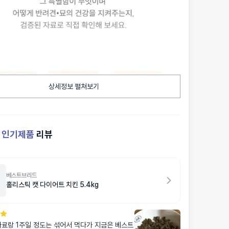
상세정보 펼쳐보기
켓
인기제품
리뷰
베스트브리드
홀리스틱 캣 다이어트 치킨 5.4kg
사료랑 1주일 정도는 섞어서 먹다가 지금은 베스트