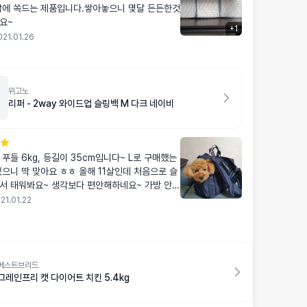
맘에 쏙드는 제품입니다.쌓아놓으니 몇달 든든한것
요~
+
1
021.01.26
위고노
리퍼 - 2way 와이드업 슬링백 M 다크 네이비
푸들 6kg, 등길이 35cm입니다~ L로 구매했는
있으니 딱 맞아요 ㅎㅎ 올해 11살인데 처음으로 슬
서 태워봐요~ 생각보다 편안해하네요~ 가방 안에
 거부감없이 잘 들어가구 ㅎㅎ 디자인도 깔끔하
21.01.22
요^^
베스트브리드
그레인프리 캣 다이어트 치킨 5.4kg