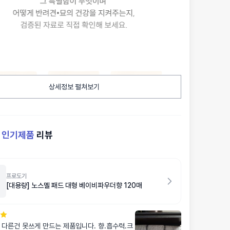
상세정보 펼쳐보기
켓
인기제품
리뷰
프로도기
[대용량] 노스멜 패드 대형 베이비파우더향 120매
 다른건 못쓰게 만드는 제품입니다. 향.흡수력.크