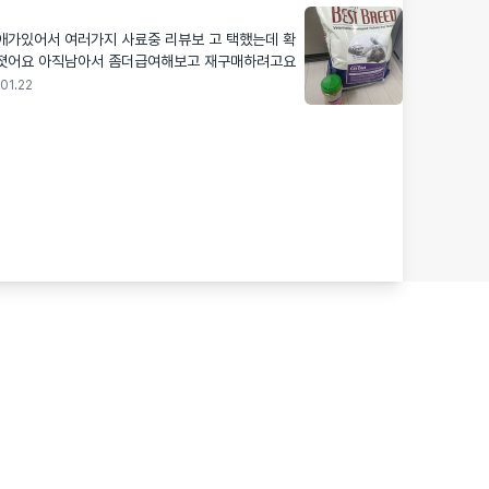
애가있어서 여러가지 사료중 리뷰보 고 택했는데 확
실히 만이좋아졋어요 아직남아서 좀더급여해보고 재구매하려고요
01.22