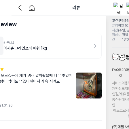
리뷰
고객센터
1
Review
운영
평일 10:
시간
(주말, 
점심시
평일 
간
13:
카르나4
이지츄 그레인프리 피쉬 1kg
FAQ
B2B마
켓
 모르겠는데 제가 냄새 맡아봤을때 너무 맛있게 
람이 먹어도 먹겠다싶어서 계속 시켜요
서비스이용
개인정보처
입점/제휴 
통신판매사
인
21.01.26
에스크로서
(주)에필 사