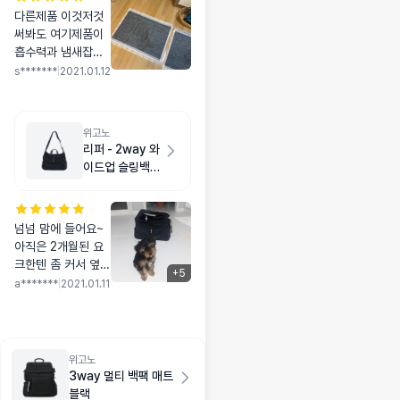
다른제품 이것저것
써봐도 여기제품이
흡수력과 냄새잡아
주는게 제일 뛰어나
s*******
|
2021.01.12
서 여기껏만 써요!!!
위고노
리퍼 - 2way 와
이드업 슬링백
M 다크 네이비
넘넘 맘에 들어요~
아직은 2개월된 요
크한텐 좀 커서 옆
+
5
지퍼를 열면 튀어나
a*******
|
2021.01.11
올정도지만... 전체
적으로 다 만족스러
워요~강력추천!!!! 다
만 배송이 5일 걸린
위고노
점은ㅠ아쉽지만.. 가
3way 멀티 백팩 매트
방이 넘넘 맘에들어.
블랙