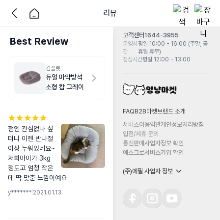
리뷰
고객센터
1644-3955
Best Review
운영시
평일 10:00 - 16:00 (주말, 공
간
휴일 휴무)
점심시간
평일 12:00 - 13:00
컴플렛
듀얼 마약방석
소형 캄 그레이
FAQ
B2B마켓
브랜드 소개
서비스이용약관
개인정보처리방침
첨엔 관심없나 싶
입점/제휴 문의
더니 이젠 반나절 
통신판매사업자정보 확인
이상 누워있네요~ 
에스크로서비스가입 확인
저희아이가 3kg 
정도고 엄청 작은
(주)에필 사업자 정보
데 딱 맞춘 느낌이예요
y*******
|
2021.01.13