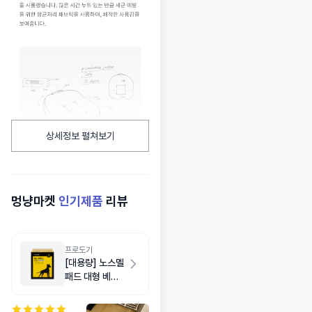
상세정보 펼쳐보기
멍냥마켓
인기제품
리뷰
프로도기
[대용량] 노스멜
패드 대형 베이
비파우더향 120
매