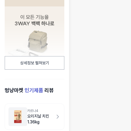
상세정보 펼쳐보기
멍냥마켓
인기제품
리뷰
카르나4
오리지날 치킨
1.36kg