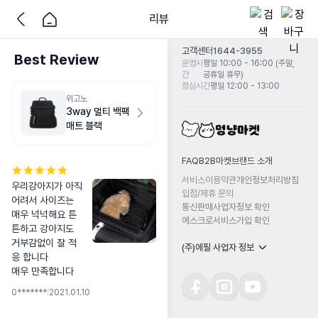
리뷰
고객센터
1644-3955
Best Review
운영시
평일 10:00 - 16:00 (주말,
간
공휴일 휴무)
점심시간
평일 12:00 - 13:00
위고노
3way 멀티 백팩
매트 블랙
FAQ
B2B마켓
브랜드 소개
서비스이용약관
개인정보처리방침
우리강아지가 아직 
입점/제휴 문의
어려서 사이즈는 
통신판매사업자정보 확인
매우 넉넉해요 튼
에스크로서비스가입 확인
튼하고 강아지도 
거부감없이 잘 적
(주)에필 사업자 정보
응 합니다

매우 만족합니다
0*******
|
2021.01.10