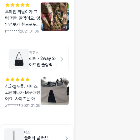
우리집 까탈이가 그
럭 저럭 잘먹어요. 영
양정보가 한로로도
+
1
되어 있어요. 급여량
i*******
|
2021.01.09
은 뭐 적당히 주면 될
듯
위고노
리퍼 - 2way 와
이드업 슬링백 M
다크 네이비
4.3kg푸들. 사이즈
고민하다가 M구매했
어요. 사이즈는 아주
딱 입니다. 머리를 가
z*******
|
2021.01.09
방 안으로 넣을거라
면 L구매하세요. 색
상도 예쁘고, 재질도
맨질해서 때안탈것같
마스
아요.마감도 꼼꼼합
플러쉬 콤 커브