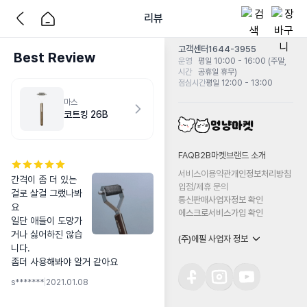
리뷰
고객센터
1644-3955
Best Review
운영
평일 10:00 - 16:00 (주말,
시간
공휴일 휴무)
점심시간
평일 12:00 - 13:00
마스
코트킹 26B
FAQ
B2B마켓
브랜드 소개
서비스이용약관
개인정보처리방침
간격이 좀 더 있는
입점/제휴 문의
걸로 살걸 그랬나봐
통신판매사업자정보 확인
요

에스크로서비스가입 확인
일단 애들이 도망가
거나 싫어하진 않습
(주)에필 사업자 정보
니다.

좀더 사용해봐야 알거 같아요
s*******
|
2021.01.08