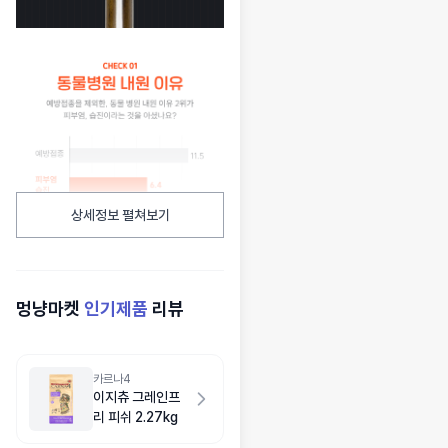
상세정보 펼쳐보기
멍냥마켓
인기제품
리뷰
카르나4
이지츄 그레인프
리 피쉬 2.27kg