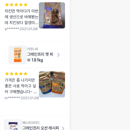
치킨만 먹이다가 이번
에 생선으로 바꿔봤는
데 치킨보다 알갱이도
작고 쥐포냄새가 나네
a*******
|
2021.01.08
요ㅎ 성분도 좋은거
같고 강쥐들이 잘먹어
서 만족합니다 ~
카르나4
그레인프리 캣 피
쉬 1.81kg
가격은 좀 나가지만
좋은 사료 먹이고 싶
어 구매했습니다~ 아
직 먹여보진 못했지만
m*******
|
2021.01.08
맛있게 먹어줬으면 좋
겠어요ㅎ
베스트브리드
그레인프리 오션 레시피