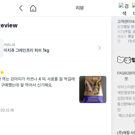
리뷰
고객센터
1
Review
운영
평일 10:
시간
(주말, 
점심시
평일 
간
13:
카르나4
이지츄 그레인프리 피쉬 1kg
FAQ
B2B마
켓
 먹는 강아지가 카르나 4 덕 사료를 잘 먹길래 
 구매했는데 잘 먹어서 신기해요.
서비스이용
개인정보처
입점/제휴 
통신판매사
인
20.12.18
에스크로서
(주)에필 사