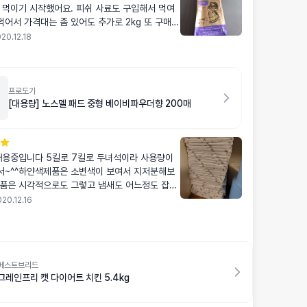
 먹이기 시작했어요. 피쉬 사료도 구입해서 먹여
 먹어서 가격대는 좀 있어도 추가로 2kg 또 구매했
20.12.18
프로도기
[대용량] 노스멜 패드 중형 베이비파우더향 200매
애용중입니다 5킬로 7킬로 두녀석이라 사용량이
~^^하얀색제품은 소변색이 보여서 지저분해보
품은 시각적으로도 그렇고 냄새도 어느정도 잡아
용합니다
20.12.16
베스트브리드
그레인프리 캣 다이어트 치킨 5.4kg