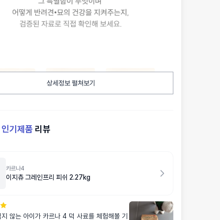
상세정보 펼쳐보기
켓
인기제품
리뷰
카르나4
이지츄 그레인프리 피쉬 2.27kg
는 아이가 카르나 4 덕 사료를 체험해볼 기