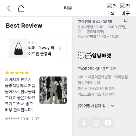
리뷰
고객센터
1644-3955
Best Review
운영시
평일 10:00 - 16:00 (주말,
간
공휴일 휴무)
점심시간
평일 12:00 - 13:00
위고노
리퍼 - 2way 와
이드업 슬링백 M
다크 네이비
FAQ
B2B마켓
브랜드 소개
서비스이용약관
개인정보처리방침
강아지가 편한지 
입점/제휴 문의
금방적응하고 처음
통신판매사업자정보 확인
들어가서 안나올라
에스크로서비스가입 확인
그래요 좋은가봐요 
+
1
크기도 커서 좋고 
(주)에필 사업자 정보
매우 만족합니다!!
s*******
|
2020.12.07