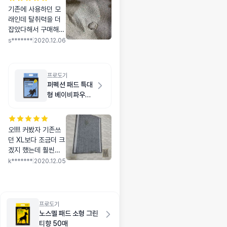
기존에 사용하던 모
래인데 탈취력을 더
잡았다해서 구매해봤
어용! 기존 모래랑 반
s*******
|
2020.12.06
반 섞어서 사용중에
있는데 아직까진 큰
불만이 없습니당 냄
프로도기
새도 전보다 덜나는
퍼펙션 패드 특대
거 같고 좋아용! 잘뭉
형 베이비파우더
치구여 재구매 의사
향 20매
있습니당
오!!!! 커봤자 기존쓰
던 XL보다 조금더 크
겠지 했는데 훨씬크
고! 도톰하고! 테두리
k*******
|
2020.12.05
부분에 마무리?잘되
어있고 너무너무 만
족합니다! 다견가정
에 딱이예요 XL에서
프로도기
갈아타야할까봐요ㅎ
노스멜 패드 소형 그린
ㅎ
티향 50매