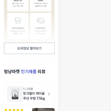
상세정보 펼쳐보기
멍냥마켓
인기제품
리뷰
디그앤롤
핑크젤리 에어솔
루션 무향 7.5kg