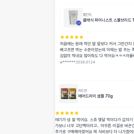
벨칸도
클래식 파이니스트 스몰브리드 1kg
처음에는 원래 먹던 밥 알보다 커서 그런건지 
배고프면 먹는 수준이었는데 이제는 밥 주는 족
김없이 먹네요 많이줘도 다 먹어요ㅋㅋㅋ자율
성화 후에는 밥을 다 먹고 살이 너무 쪄서 그
w*******
|
2026.01.24
채워주는데 가끔 평소보다 많이 쏟아지면 그양
요 ㅋㅋ
레드반
에어드라이 샘플 70g
애기가 넘 잘 먹어요. 스츄 몇달 먹이다가 갑자기
가보니 너무 고단백이라고.. 아무튼 이걸로 바꾼건
추가로 구매해야겠어요 제 식비보다 더 나가겠어