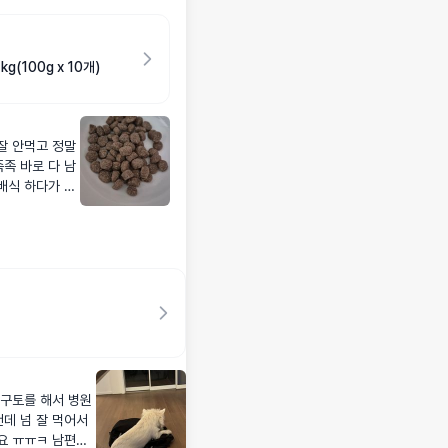
(100g x 10개)
잘 안먹고 정말
족 바로 다 남
배식 하다가 중
 이후로 끼니마다
도 다 먹어치워
 구토를 해서 병원
데 넘 잘 먹어서
요 ㅠㅠㅋ 남편이