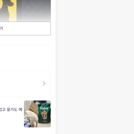
기
없고 웅가도 예