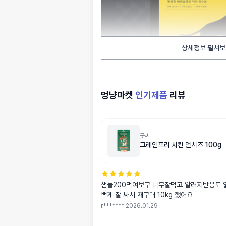
상세정보 펼쳐보
멍냥마켓
인기제품
리뷰
굿씨
그레인프리 치킨 먼치즈 100g
샘플200먹여보구 너무잘먹고 알러지반응도 
쁘게 잘 싸서 재구매 10kg 했어요
r*******
|
2026.01.29